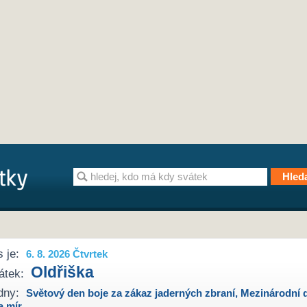
 je:
6. 8. 2026 Čtvrtek
Oldřiška
átek:
dny:
Světový den boje za zákaz jaderných zbraní
,
Mezinárodní 
a mír