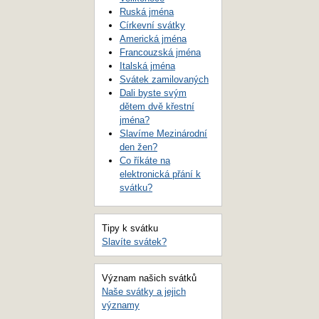
Ruská jména
Církevní svátky
Americká jména
Francouzská jména
Italská jména
Svátek zamilovaných
Dali byste svým
dětem dvě křestní
jména?
Slavíme Mezinárodní
den žen?
Co říkáte na
elektronická přání k
svátku?
Tipy k svátku
Slavíte svátek?
Význam našich svátků
Naše svátky a jejich
významy