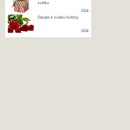
svátku
více
Darujte k svátku květiny
více