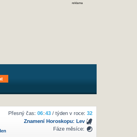
reklama
Přesný čas:
06
:
43
/ týden v roce:
32
Znamení Horoskopu:
Lev
Fáze měsíce:
den