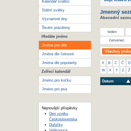
Kalendář svátků
Státní svátky
Jmenný sez
Abecední seznam
Významné dny
Školní prázdniny
leden
Hledáte jméno
červenec
Jména pro děti
Všechny jmén
Jména dle četnosti
Jména dle popularity
A
B
C
Č
D
W
X
Y
Z
Ž
Zvířecí kalendář
Jméno pro kočku
Datum
Jméno pro psa
Nejnovější příspěvky
Den vzniku
Československa
Dušičky
Velikonoce