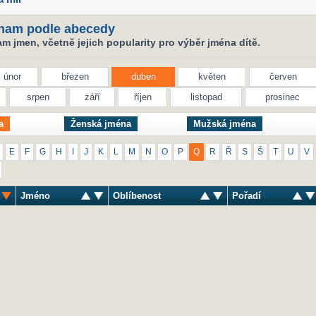
nam podle abecedy
 jmen, včetně jejich popularity pro výběr jména dítě.
únor
březen
duben
květen
červen
srpen
září
říjen
listopad
prosinec
a
Ženská jména
Mužská jména
E
F
G
H
I
J
K
L
M
N
O
P
Q
R
Ř
S
Š
T
U
V
Jméno
Oblíbenost
Pořadí