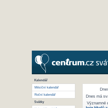
Kalendář
Měsíční kalendář
Dnes
Roční kalendář
Dnes má sv
Svátky
Významné 
boje lékařů z