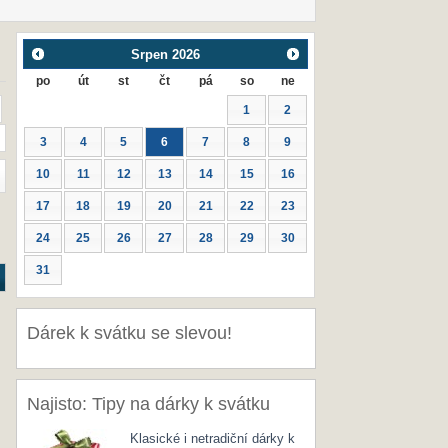
Srpen
2026
po
út
st
čt
pá
so
ne
1
2
3
4
5
6
7
8
9
10
11
12
13
14
15
16
17
18
19
20
21
22
23
24
25
26
27
28
29
30
31
Dárek k svátku se slevou!
Najisto: Tipy na dárky k svátku
Klasické i netradiční dárky k