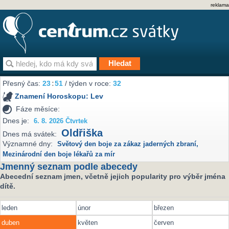
reklama
Přesný čas:
23
:
51
/ týden v roce:
32
Znamení Horoskopu:
Lev
Fáze měsíce:
Dnes je:
6. 8. 2026 Čtvrtek
Oldřiška
Dnes má svátek:
Významné dny:
Světový den boje za zákaz jaderných zbraní
,
Mezinárodní den boje lékařů za mír
Jmenný seznam podle abecedy
Abecední seznam jmen, včetně jejich popularity pro výběr jména
dítě.
leden
únor
březen
duben
květen
červen