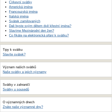
Církevní svátky
Americká jména
Francouzská jména
Italská jména
Svátek zamilovaných
Dali byste svým dětem dvě křestní jména?
Slavíme Mezinárodní den žen?
Co říkáte na elektronická přání k svátku?
Tipy k svátku
Slavíte svátek?
Význam našich svátků
Naše svátky a jejich významy
Svátky v zahraničí
Svátky u sousedů
O významných dnech
Znáte naše významné dny?