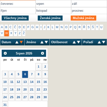
červenec
srpen
září
říjen
listopad
prosinec
Všechny jména
Ženská jména
Mužská jména
A
B
C
Č
D
E
F
G
H
I
J
K
L
M
N
O
P
Q
R
Ř
S
Š
T
U
V
W
X
Y
Z
Ž
Datum
Jméno
Oblíbenost
Pořadí
Srpen
2026
po
út
st
čt
pá
so
ne
1
2
3
4
5
6
7
8
9
10
11
12
13
14
15
16
17
18
19
20
21
22
23
24
25
26
27
28
29
30
31