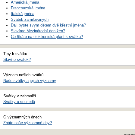
Americká jména
Francouzská jména
Italská jména
Svátek zamilovaných
Dali byste svým dětem dvě křestní jména?
Slavíme Mezinárodní den žen?
Co říkáte na elektronická přání k svátku?
Tipy k svátku
Slavíte svátek?
Význam našich svátků
Naše svátky a jejich významy
Svátky v zahraničí
Svátky u sousedů
O významných dnech
Znáte naše významné dny?
reklama