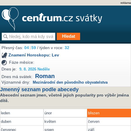
reklama
Přesný čas:
04
59
/ týden v roce:
32
Znamení Horoskopu:
Lev
Fáze měsíce:
Dnes je:
9. 8. 2026 Neděle
Roman
Dnes má svátek:
Významné dny:
Mezinárodní den původního obyvatelstva
Jmenný seznam podle abecedy
Abecední seznam jmen, včetně jejich popularity pro výběr jména
dítě.
leden
únor
březen
duben
květen
červen
červenec
srpen
září