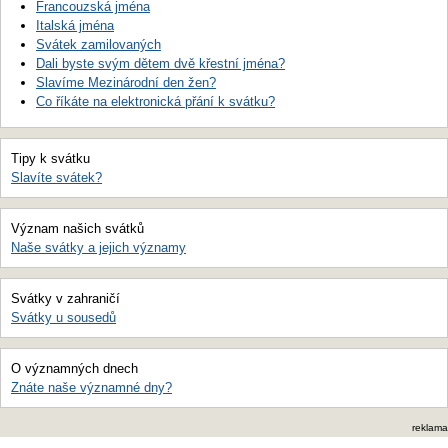
Francouzská jména
Italská jména
Svátek zamilovaných
Dali byste svým dětem dvě křestní jména?
Slavíme Mezinárodní den žen?
Co říkáte na elektronická přání k svátku?
Tipy k svátku
Slavíte svátek?
Význam našich svátků
Naše svátky a jejich významy
Svátky v zahraničí
Svátky u sousedů
O významných dnech
Znáte naše významné dny?
reklama