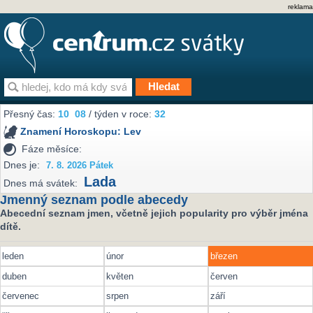
reklama
Přesný čas:
10
08
/ týden v roce:
32
Znamení Horoskopu:
Lev
Fáze měsíce:
Dnes je:
7. 8. 2026 Pátek
Lada
Dnes má svátek:
Jmenný seznam podle abecedy
Abecední seznam jmen, včetně jejich popularity pro výběr jména
dítě.
leden
únor
březen
duben
květen
červen
červenec
srpen
září