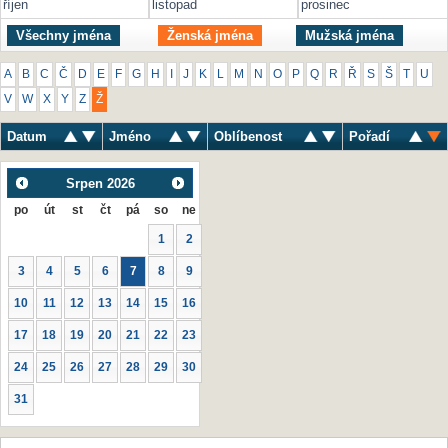
říjen
listopad
prosinec
Všechny jména
Ženská jména
Mužská jména
A
B
C
Č
D
E
F
G
H
I
J
K
L
M
N
O
P
Q
R
Ř
S
Š
T
U
V
W
X
Y
Z
Ž
Datum
Jméno
Oblíbenost
Pořadí
Srpen
2026
po
út
st
čt
pá
so
ne
1
2
3
4
5
6
7
8
9
10
11
12
13
14
15
16
17
18
19
20
21
22
23
24
25
26
27
28
29
30
31