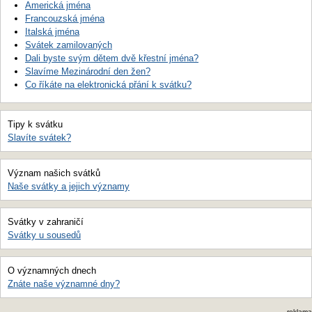
Americká jména
Francouzská jména
Italská jména
Svátek zamilovaných
Dali byste svým dětem dvě křestní jména?
Slavíme Mezinárodní den žen?
Co říkáte na elektronická přání k svátku?
Tipy k svátku
Slavíte svátek?
Význam našich svátků
Naše svátky a jejich významy
Svátky v zahraničí
Svátky u sousedů
O významných dnech
Znáte naše významné dny?
reklama