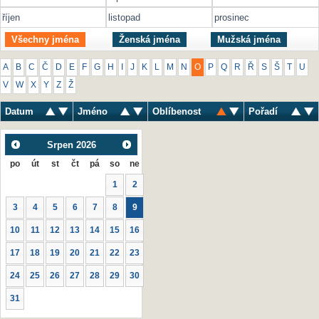
říjen
listopad
prosinec
Všechny jména
Ženská jména
Mužská jména
A
B
C
Č
D
E
F
G
H
I
J
K
L
M
N
O
P
Q
R
Ř
S
Š
T
U
V
W
X
Y
Z
Ž
Datum
Jméno
Oblíbenost
Pořadí
Srpen
2026
po
út
st
čt
pá
so
ne
1
2
3
4
5
6
7
8
9
10
11
12
13
14
15
16
17
18
19
20
21
22
23
24
25
26
27
28
29
30
31