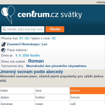
reklama
Přesný čas:
07
:
32
/ týden v roce:
32
Znamení Horoskopu:
Lev
Fáze měsíce:
Dnes je:
9. 8. 2026 Neděle
Roman
Dnes má svátek:
Významné dny:
Mezinárodní den původního obyvatelstva
Jmenný seznam podle abecedy
Abecední seznam jmen, včetně jejich popularity pro výběr jména
dítě.
leden
únor
březen
duben
květen
červen
červenec
srpen
září