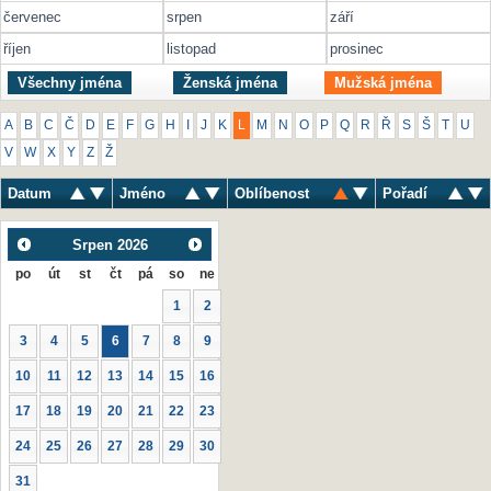
červenec
srpen
září
říjen
listopad
prosinec
Všechny jména
Ženská jména
Mužská jména
A
B
C
Č
D
E
F
G
H
I
J
K
L
M
N
O
P
Q
R
Ř
S
Š
T
U
V
W
X
Y
Z
Ž
Datum
Jméno
Oblíbenost
Pořadí
Srpen
2026
po
út
st
čt
pá
so
ne
1
2
3
4
5
6
7
8
9
10
11
12
13
14
15
16
17
18
19
20
21
22
23
24
25
26
27
28
29
30
31