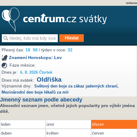
reklama
Přesný čas:
18
58
/ týden v roce:
32
Znamení Horoskopu:
Lev
Fáze měsíce:
Dnes je:
6. 8. 2026 Čtvrtek
Oldřiška
Dnes má svátek:
Významné dny:
Světový den boje za zákaz jaderných zbraní
,
Mezinárodní den boje lékařů za mír
Jmenný seznam podle abecedy
Abecední seznam jmen, včetně jejich popularity pro výběr jména
dítě.
leden
únor
březen
duben
květen
červen