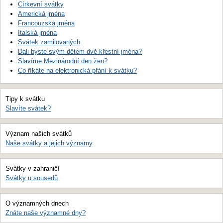
Církevní svátky
Americká jména
Francouzská jména
Italská jména
Svátek zamilovaných
Dali byste svým dětem dvě křestní jména?
Slavíme Mezinárodní den žen?
Co říkáte na elektronická přání k svátku?
Tipy k svátku
Slavíte svátek?
Význam našich svátků
Naše svátky a jejich významy
Svátky v zahraničí
Svátky u sousedů
O významných dnech
Znáte naše významné dny?