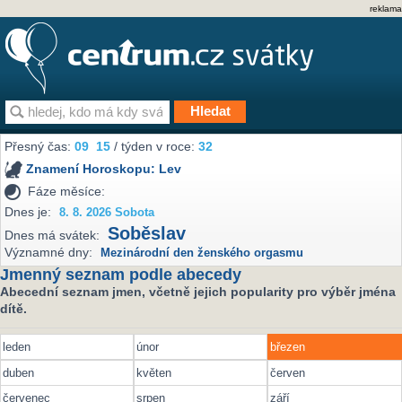
reklama
Přesný čas:
09
:
15
/ týden v roce:
32
Znamení Horoskopu:
Lev
Fáze měsíce:
Dnes je:
8. 8. 2026 Sobota
Soběslav
Dnes má svátek:
Významné dny:
Mezinárodní den ženského orgasmu
Jmenný seznam podle abecedy
Abecední seznam jmen, včetně jejich popularity pro výběr jména
dítě.
leden
únor
březen
duben
květen
červen
červenec
srpen
září