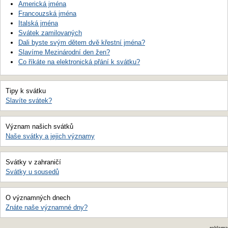
Americká jména
Francouzská jména
Italská jména
Svátek zamilovaných
Dali byste svým dětem dvě křestní jména?
Slavíme Mezinárodní den žen?
Co říkáte na elektronická přání k svátku?
Tipy k svátku
Slavíte svátek?
Význam našich svátků
Naše svátky a jejich významy
Svátky v zahraničí
Svátky u sousedů
O významných dnech
Znáte naše významné dny?
reklama