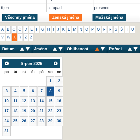
říjen
listopad
prosinec
Všechny jména
Ženská jména
Mužská jména
A
B
C
Č
D
E
F
G
H
I
J
K
L
M
N
O
P
Q
R
Ř
S
Š
T
U
V
W
X
Y
Z
Ž
Datum
Jméno
Oblíbenost
Pořadí
Srpen
2026
po
út
st
čt
pá
so
ne
1
2
3
4
5
6
7
8
9
10
11
12
13
14
15
16
17
18
19
20
21
22
23
24
25
26
27
28
29
30
31