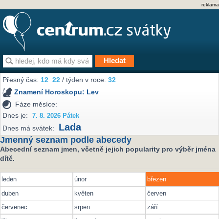
reklama
Přesný čas:
12
22
/ týden v roce:
32
Znamení Horoskopu:
Lev
Fáze měsíce:
Dnes je:
7. 8. 2026 Pátek
Lada
Dnes má svátek:
Jmenný seznam podle abecedy
Abecední seznam jmen, včetně jejich popularity pro výběr jména
dítě.
leden
únor
březen
duben
květen
červen
červenec
srpen
září