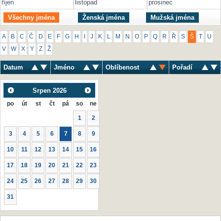
říjen
listopad
prosinec
Všechny jména
Ženská jména
Mužská jména
A
B
C
Č
D
E
F
G
H
I
J
K
L
M
N
O
P
Q
R
Ř
S
Š
T
U
V
W
X
Y
Z
Ž
Datum
Jméno
Oblíbenost
Pořadí
Srpen
2026
po
út
st
čt
pá
so
ne
1
2
3
4
5
6
7
8
9
10
11
12
13
14
15
16
17
18
19
20
21
22
23
24
25
26
27
28
29
30
31