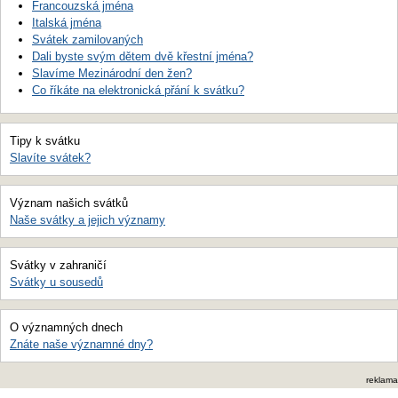
Francouzská jména
Italská jména
Svátek zamilovaných
Dali byste svým dětem dvě křestní jména?
Slavíme Mezinárodní den žen?
Co říkáte na elektronická přání k svátku?
Tipy k svátku
Slavíte svátek?
Význam našich svátků
Naše svátky a jejich významy
Svátky v zahraničí
Svátky u sousedů
O významných dnech
Znáte naše významné dny?
reklama