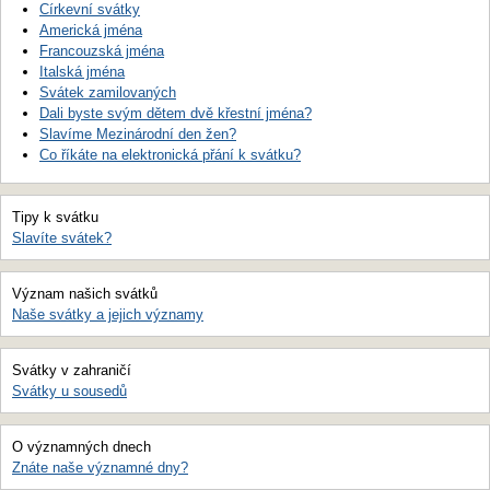
Církevní svátky
Americká jména
Francouzská jména
Italská jména
Svátek zamilovaných
Dali byste svým dětem dvě křestní jména?
Slavíme Mezinárodní den žen?
Co říkáte na elektronická přání k svátku?
Tipy k svátku
Slavíte svátek?
Význam našich svátků
Naše svátky a jejich významy
Svátky v zahraničí
Svátky u sousedů
O významných dnech
Znáte naše významné dny?