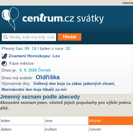
reklama
Přesný čas:
06
16
/ týden v roce:
32
Znamení Horoskopu:
Lev
Fáze měsíce:
Dnes je:
6. 8. 2026 Čtvrtek
Oldřiška
Dnes má svátek:
Významné dny:
Světový den boje za zákaz jaderných zbraní
,
Mezinárodní den boje lékařů za mír
Jmenný seznam podle abecedy
Abecední seznam jmen, včetně jejich popularity pro výběr jména
dítě.
leden
únor
březen
duben
květen
červen