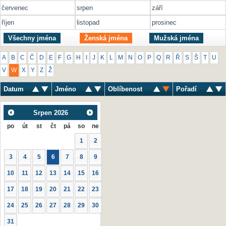
červenec
srpen
září
říjen
listopad
prosinec
Všechny jména
Ženská jména
Mužská jména
A
B
C
Č
D
E
F
G
H
I
J
K
L
M
N
O
P
Q
R
Ř
S
Š
T
U
V
W
X
Y
Z
Ž
Datum
Jméno
Oblíbenost
Pořadí
Srpen
2026
po
út
st
čt
pá
so
ne
1
2
3
4
5
6
7
8
9
10
11
12
13
14
15
16
17
18
19
20
21
22
23
24
25
26
27
28
29
30
31