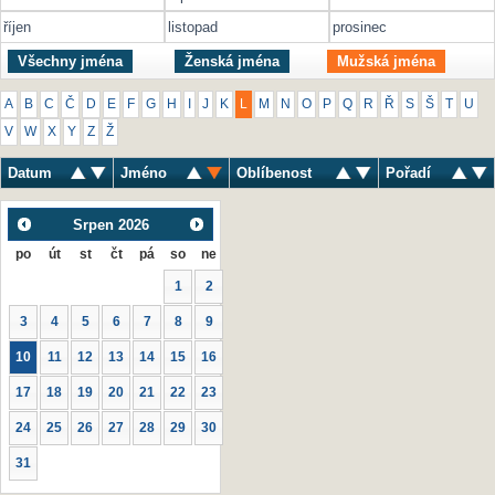
říjen
listopad
prosinec
Všechny jména
Ženská jména
Mužská jména
A
B
C
Č
D
E
F
G
H
I
J
K
L
M
N
O
P
Q
R
Ř
S
Š
T
U
V
W
X
Y
Z
Ž
Datum
Jméno
Oblíbenost
Pořadí
Srpen
2026
po
út
st
čt
pá
so
ne
1
2
3
4
5
6
7
8
9
10
11
12
13
14
15
16
17
18
19
20
21
22
23
24
25
26
27
28
29
30
31