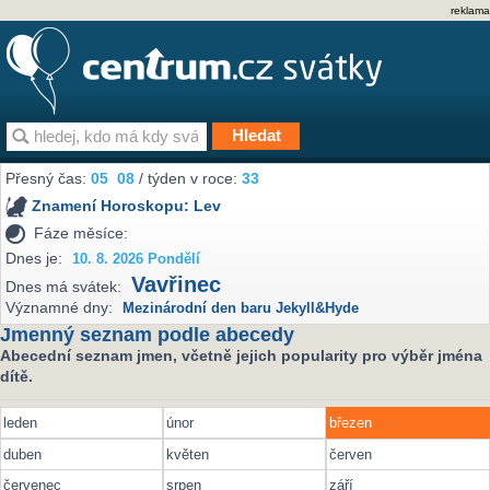
reklama
Přesný čas:
05
08
/ týden v roce:
33
Znamení Horoskopu:
Lev
Fáze měsíce:
Dnes je:
10. 8. 2026 Pondělí
Vavřinec
Dnes má svátek:
Významné dny:
Mezinárodní den baru Jekyll&Hyde
Jmenný seznam podle abecedy
Abecední seznam jmen, včetně jejich popularity pro výběr jména
dítě.
leden
únor
březen
duben
květen
červen
červenec
srpen
září