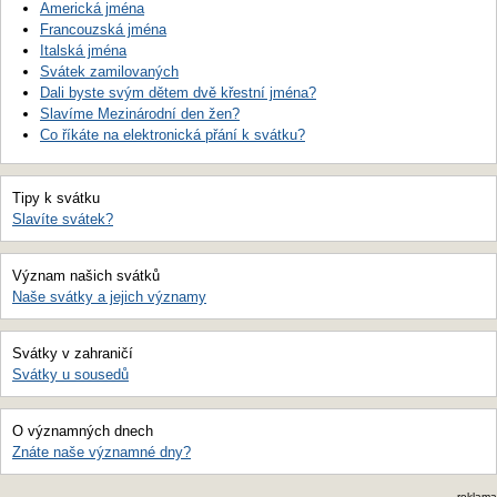
Americká jména
Francouzská jména
Italská jména
Svátek zamilovaných
Dali byste svým dětem dvě křestní jména?
Slavíme Mezinárodní den žen?
Co říkáte na elektronická přání k svátku?
Tipy k svátku
Slavíte svátek?
Význam našich svátků
Naše svátky a jejich významy
Svátky v zahraničí
Svátky u sousedů
O významných dnech
Znáte naše významné dny?
reklama