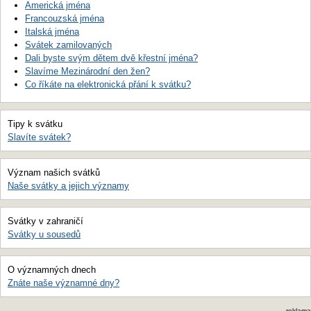
Americká jména
Francouzská jména
Italská jména
Svátek zamilovaných
Dali byste svým dětem dvě křestní jména?
Slavíme Mezinárodní den žen?
Co říkáte na elektronická přání k svátku?
Tipy k svátku
Slavíte svátek?
Význam našich svátků
Naše svátky a jejich významy
Svátky v zahraničí
Svátky u sousedů
O významných dnech
Znáte naše významné dny?
reklama