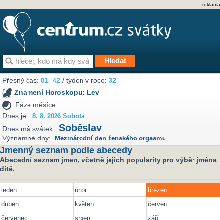
reklama
Přesný čas:
01
:
42
/ týden v roce:
32
Znamení Horoskopu:
Lev
Fáze měsíce:
Dnes je:
8. 8. 2026 Sobota
Soběslav
Dnes má svátek:
Významné dny:
Mezinárodní den ženského orgasmu
Jmenný seznam podle abecedy
Abecední seznam jmen, včetně jejich popularity pro výběr jména
dítě.
leden
únor
březen
duben
květen
červen
červenec
srpen
září