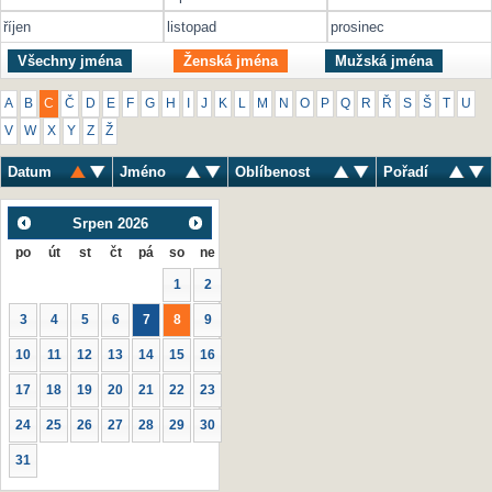
říjen
listopad
prosinec
Všechny jména
Ženská jména
Mužská jména
A
B
C
Č
D
E
F
G
H
I
J
K
L
M
N
O
P
Q
R
Ř
S
Š
T
U
V
W
X
Y
Z
Ž
Datum
Jméno
Oblíbenost
Pořadí
Srpen
2026
po
út
st
čt
pá
so
ne
1
2
3
4
5
6
7
8
9
10
11
12
13
14
15
16
17
18
19
20
21
22
23
24
25
26
27
28
29
30
31