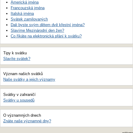
Americká jména
Francouzská jména
Italská jména
Svátek zamilovaných
Dali byste svým dětem dvě křestní jména?
Slavíme Mezinárodní den žen?
Co říkáte na elektronická přání k svátku?
Tipy k svátku
Slavíte svátek?
Význam našich svátků
Naše svátky a jejich významy
Svátky v zahraničí
Svátky u sousedů
O významných dnech
Znáte naše významné dny?
reklama