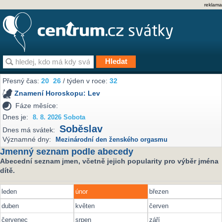
reklama
Přesný čas:
20
26
/ týden v roce:
32
Znamení Horoskopu:
Lev
Fáze měsíce:
Dnes je:
8. 8. 2026 Sobota
Soběslav
Dnes má svátek:
Významné dny:
Mezinárodní den ženského orgasmu
Jmenný seznam podle abecedy
Abecední seznam jmen, včetně jejich popularity pro výběr jména
dítě.
leden
únor
březen
duben
květen
červen
červenec
srpen
září