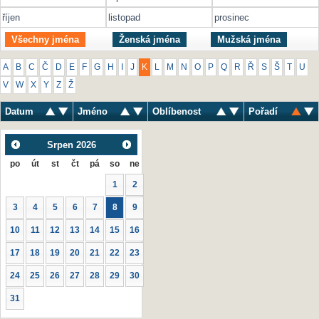
říjen
listopad
prosinec
Všechny jména
Ženská jména
Mužská jména
A
B
C
Č
D
E
F
G
H
I
J
K
L
M
N
O
P
Q
R
Ř
S
Š
T
U
V
W
X
Y
Z
Ž
Datum
Jméno
Oblíbenost
Pořadí
Srpen
2026
po
út
st
čt
pá
so
ne
1
2
3
4
5
6
7
8
9
10
11
12
13
14
15
16
17
18
19
20
21
22
23
24
25
26
27
28
29
30
31