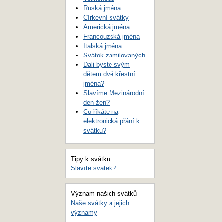
Ruská jména
Církevní svátky
Americká jména
Francouzská jména
Italská jména
Svátek zamilovaných
Dali byste svým
dětem dvě křestní
jména?
Slavíme Mezinárodní
den žen?
Co říkáte na
elektronická přání k
svátku?
Tipy k svátku
Slavíte svátek?
Význam našich svátků
Naše svátky a jejich
významy