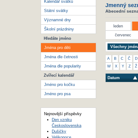
Kalendář svátků
Jmenný sez
Státní svátky
Abecední seznam
Významné dny
leden
Školní prázdniny
červenec
Hledáte jméno
Všechny jmén
Jména pro děti
Jména dle četnosti
A
B
C
Č
D
Jména dle popularity
W
X
Y
Z
Ž
Zvířecí kalendář
Datum
Jméno pro kočku
Jméno pro psa
Nejnovější příspěvky
Den vzniku
Československa
Dušičky
Velikonoce