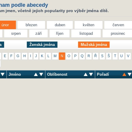
nam podle abecedy
 jmen, včetně jejich popularity pro výběr jména dítě.
únor
březen
duben
květen
červen
srpen
září
říjen
listopad
prosinec
a
Ženská jména
Mužská jména
E
F
G
H
I
J
K
L
M
N
O
P
Q
R
Ř
S
Š
T
U
V
Jméno
Oblíbenost
Pořadí