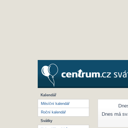
Kalendář
Měsíční kalendář
Dnes
Roční kalendář
Dnes má sv
Svátky