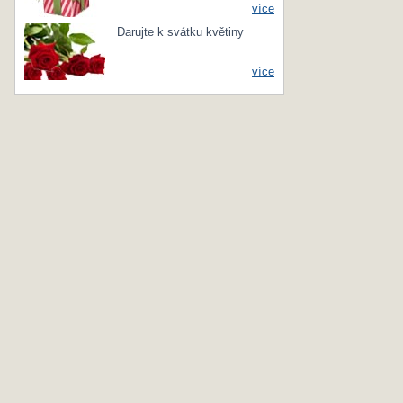
více
Darujte k svátku květiny
více