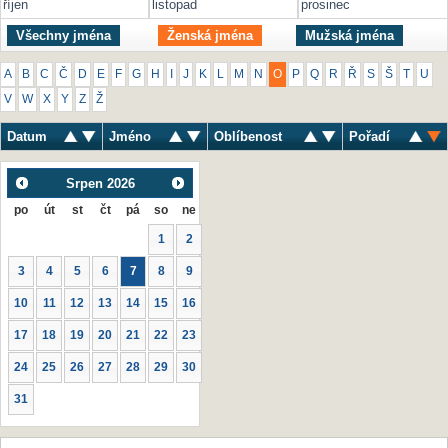
říjen
listopad
prosinec
Všechny jména
Ženská jména
Mužská jména
A
B
C
Č
D
E
F
G
H
I
J
K
L
M
N
O
P
Q
R
Ř
S
Š
T
U
V
W
X
Y
Z
Ž
Datum
Jméno
Oblíbenost
Pořadí
Srpen
2026
po
út
st
čt
pá
so
ne
1
2
3
4
5
6
7
8
9
10
11
12
13
14
15
16
17
18
19
20
21
22
23
24
25
26
27
28
29
30
31