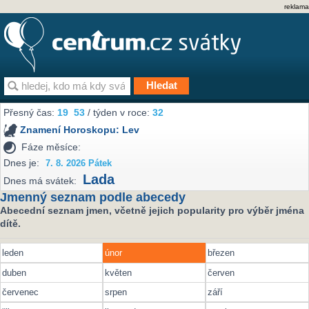
reklama
Přesný čas:
19
:
53
/ týden v roce:
32
Znamení Horoskopu:
Lev
Fáze měsíce:
Dnes je:
7. 8. 2026 Pátek
Lada
Dnes má svátek:
Jmenný seznam podle abecedy
Abecední seznam jmen, včetně jejich popularity pro výběr jména
dítě.
leden
únor
březen
duben
květen
červen
červenec
srpen
září