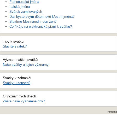
Francouzská jména
Italská jména
Svátek zamilovaných
Dali byste svým dětem dvě křestní jména?
Slavíme Mezinárodní den žen?
Co říkáte na elektronická přání k svátku?
Tipy k svátku
Slavíte svátek?
Význam našich svátků
Naše svátky a jejich významy
Svátky v zahraničí
Svátky u sousedů
O významných dnech
Znáte naše významné dny?
reklama