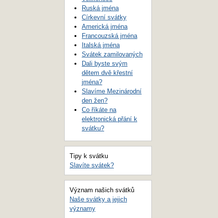
Ruská jména
Církevní svátky
Americká jména
Francouzská jména
Italská jména
Svátek zamilovaných
Dali byste svým
dětem dvě křestní
jména?
Slavíme Mezinárodní
den žen?
Co říkáte na
elektronická přání k
svátku?
Tipy k svátku
Slavíte svátek?
Význam našich svátků
Naše svátky a jejich
významy