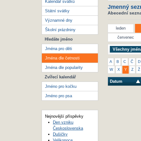
Kalendář svátků
Jmenný sez
Státní svátky
Abecední seznam
Významné dny
leden
Školní prázdniny
červenec
Hledáte jméno
Jména pro děti
Všechny jmén
Jména dle četnosti
A
B
C
Č
D
Jména dle popularity
W
X
Y
Z
Ž
Zvířecí kalendář
Datum
Jméno pro kočku
Jméno pro psa
Nejnovější příspěvky
Den vzniku
Československa
Dušičky
Velikonoce