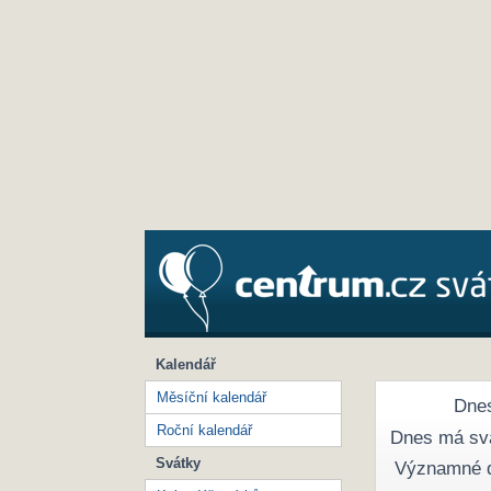
Kalendář
Měsíční kalendář
Dnes
Roční kalendář
Dnes má sv
Svátky
Významné 