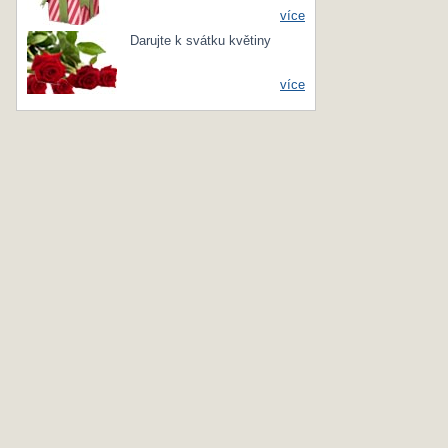
více
Darujte k svátku květiny
více