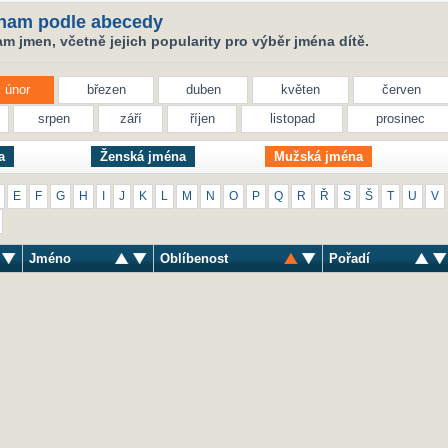
nam podle abecedy
 jmen, včetně jejich popularity pro výběr jména dítě.
únor
březen
duben
květen
červen
srpen
září
říjen
listopad
prosinec
a
Ženská jména
Mužská jména
E
F
G
H
I
J
K
L
M
N
O
P
Q
R
Ř
S
Š
T
U
V
Jméno
Oblíbenost
Pořadí