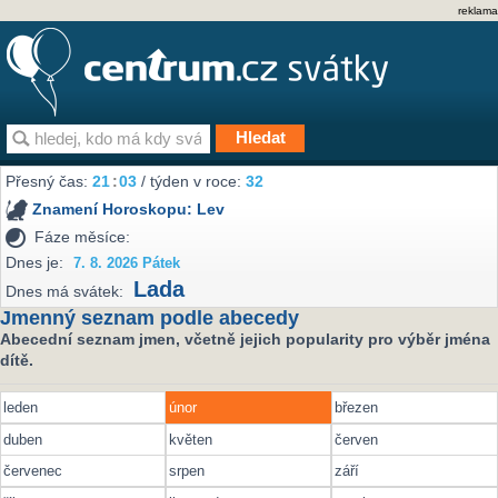
reklama
Přesný čas:
21
:
03
/ týden v roce:
32
Znamení Horoskopu:
Lev
Fáze měsíce:
Dnes je:
7. 8. 2026 Pátek
Lada
Dnes má svátek:
Jmenný seznam podle abecedy
Abecední seznam jmen, včetně jejich popularity pro výběr jména
dítě.
leden
únor
březen
duben
květen
červen
červenec
srpen
září