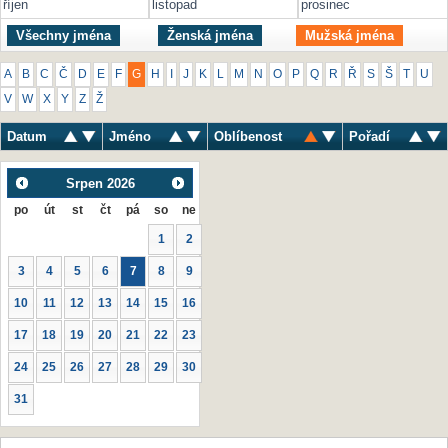
říjen
listopad
prosinec
Všechny jména
Ženská jména
Mužská jména
A
B
C
Č
D
E
F
G
H
I
J
K
L
M
N
O
P
Q
R
Ř
S
Š
T
U
V
W
X
Y
Z
Ž
Datum
Jméno
Oblíbenost
Pořadí
Srpen
2026
po
út
st
čt
pá
so
ne
1
2
3
4
5
6
7
8
9
10
11
12
13
14
15
16
17
18
19
20
21
22
23
24
25
26
27
28
29
30
31