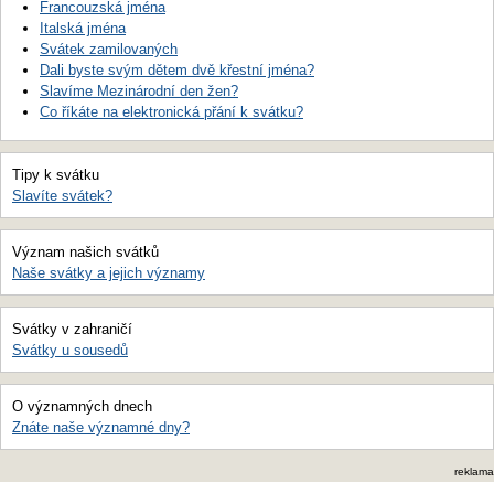
Francouzská jména
Italská jména
Svátek zamilovaných
Dali byste svým dětem dvě křestní jména?
Slavíme Mezinárodní den žen?
Co říkáte na elektronická přání k svátku?
Tipy k svátku
Slavíte svátek?
Význam našich svátků
Naše svátky a jejich významy
Svátky v zahraničí
Svátky u sousedů
O významných dnech
Znáte naše významné dny?
reklama