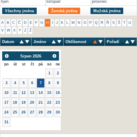
říjen
listopad
prosinec
Všechny jména
Ženská jména
Mužská jména
A
B
C
Č
D
E
F
G
H
I
J
K
L
M
N
O
P
Q
R
Ř
S
Š
T
U
V
W
X
Y
Z
Ž
Datum
Jméno
Oblíbenost
Pořadí
Srpen
2026
po
út
st
čt
pá
so
ne
1
2
3
4
5
6
7
8
9
10
11
12
13
14
15
16
17
18
19
20
21
22
23
24
25
26
27
28
29
30
31