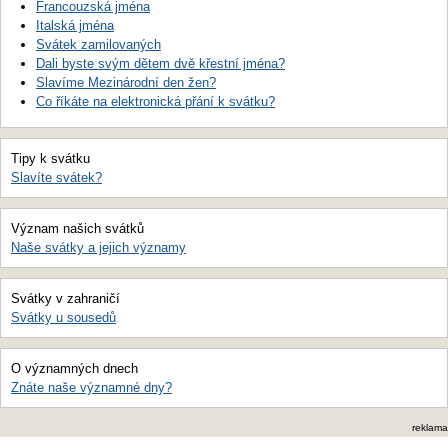
Francouzská jména
Italská jména
Svátek zamilovaných
Dali byste svým dětem dvě křestní jména?
Slavíme Mezinárodní den žen?
Co říkáte na elektronická přání k svátku?
Tipy k svátku
Slavíte svátek?
Význam našich svátků
Naše svátky a jejich významy
Svátky v zahraničí
Svátky u sousedů
O významných dnech
Znáte naše významné dny?
reklama