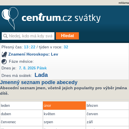
reklama
Přesný čas:
13
:
22
/ týden v roce:
32
Znamení Horoskopu:
Lev
Fáze měsíce:
Dnes je:
7. 8. 2026 Pátek
Lada
Dnes má svátek:
Jmenný seznam podle abecedy
Abecední seznam jmen, včetně jejich popularity pro výběr jména
dítě.
leden
únor
březen
duben
květen
červen
červenec
srpen
září