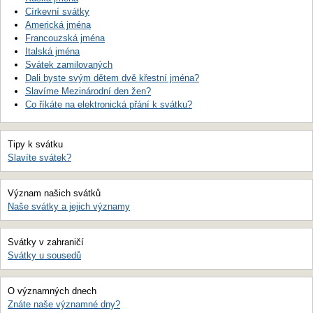
Církevní svátky
Americká jména
Francouzská jména
Italská jména
Svátek zamilovaných
Dali byste svým dětem dvě křestní jména?
Slavíme Mezinárodní den žen?
Co říkáte na elektronická přání k svátku?
Tipy k svátku
Slavíte svátek?
Význam našich svátků
Naše svátky a jejich významy
Svátky v zahraničí
Svátky u sousedů
O významných dnech
Znáte naše významné dny?