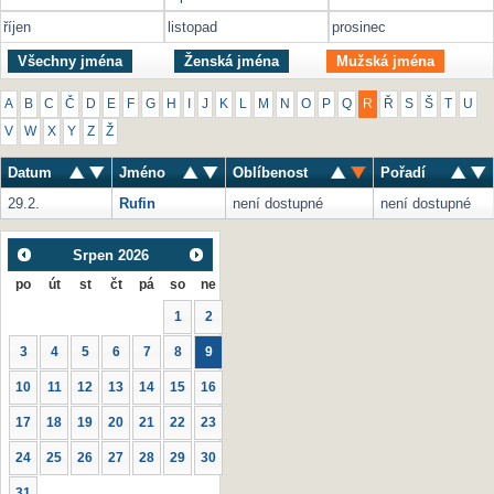
říjen
listopad
prosinec
Všechny jména
Ženská jména
Mužská jména
A
B
C
Č
D
E
F
G
H
I
J
K
L
M
N
O
P
Q
R
Ř
S
Š
T
U
V
W
X
Y
Z
Ž
Datum
Jméno
Oblíbenost
Pořadí
29.2.
Rufin
není dostupné
není dostupné
Srpen
2026
po
út
st
čt
pá
so
ne
1
2
3
4
5
6
7
8
9
10
11
12
13
14
15
16
17
18
19
20
21
22
23
24
25
26
27
28
29
30
31