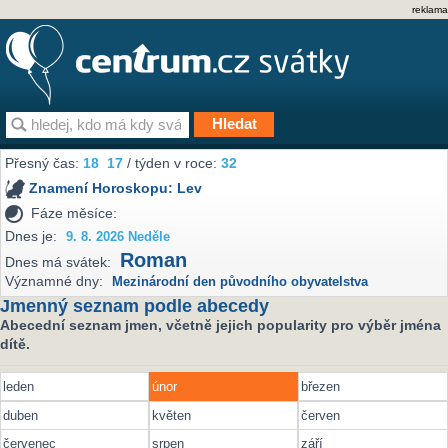
reklama
Přesný čas:
18
17
/ týden v roce:
32
Znamení Horoskopu:
Lev
Fáze měsíce:
Dnes je:
9. 8. 2026 Neděle
Roman
Dnes má svátek:
Významné dny:
Mezinárodní den původního obyvatelstva
Jmenný seznam podle abecedy
Abecední seznam jmen, včetně jejich popularity pro výběr jména
dítě.
leden
únor
březen
duben
květen
červen
červenec
srpen
září