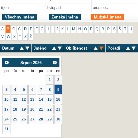
říjen
listopad
prosinec
Všechny jména
Ženská jména
Mužská jména
A
B
C
Č
D
E
F
G
H
I
J
K
L
M
N
O
P
Q
R
Ř
S
Š
T
U
V
W
X
Y
Z
Ž
Datum
Jméno
Oblíbenost
Pořadí
Srpen
2026
po
út
st
čt
pá
so
ne
1
2
3
4
5
6
7
8
9
10
11
12
13
14
15
16
17
18
19
20
21
22
23
24
25
26
27
28
29
30
31