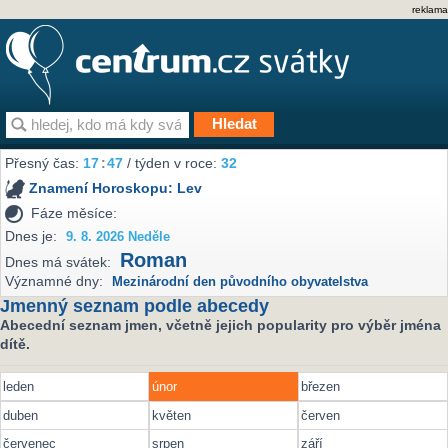
reklama
Přesný čas:
17
:
47
/ týden v roce:
32
Znamení Horoskopu:
Lev
Fáze měsíce:
Dnes je:
9. 8. 2026 Neděle
Roman
Dnes má svátek:
Významné dny:
Mezinárodní den původního obyvatelstva
Jmenný seznam podle abecedy
Abecední seznam jmen, včetně jejich popularity pro výběr jména
dítě.
leden
únor
březen
duben
květen
červen
červenec
srpen
září