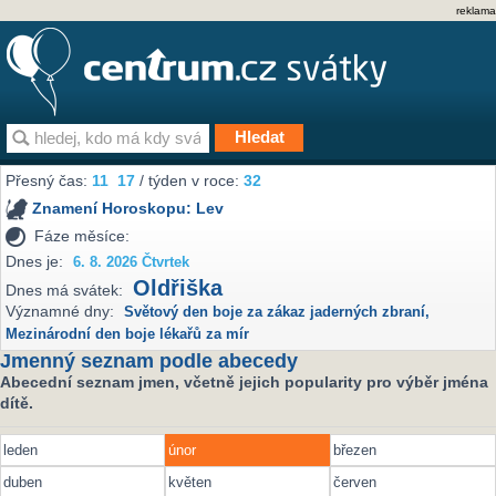
reklama
Přesný čas:
11
17
/ týden v roce:
32
Znamení Horoskopu:
Lev
Fáze měsíce:
Dnes je:
6. 8. 2026 Čtvrtek
Oldřiška
Dnes má svátek:
Významné dny:
Světový den boje za zákaz jaderných zbraní
,
Mezinárodní den boje lékařů za mír
Jmenný seznam podle abecedy
Abecední seznam jmen, včetně jejich popularity pro výběr jména
dítě.
leden
únor
březen
duben
květen
červen