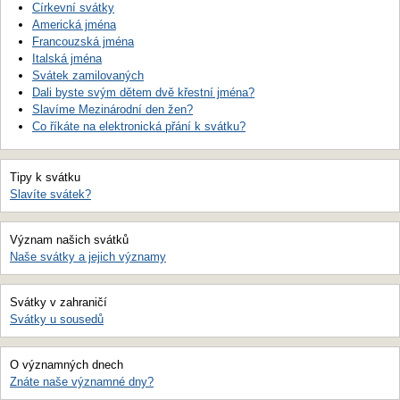
Církevní svátky
Americká jména
Francouzská jména
Italská jména
Svátek zamilovaných
Dali byste svým dětem dvě křestní jména?
Slavíme Mezinárodní den žen?
Co říkáte na elektronická přání k svátku?
Tipy k svátku
Slavíte svátek?
Význam našich svátků
Naše svátky a jejich významy
Svátky v zahraničí
Svátky u sousedů
O významných dnech
Znáte naše významné dny?