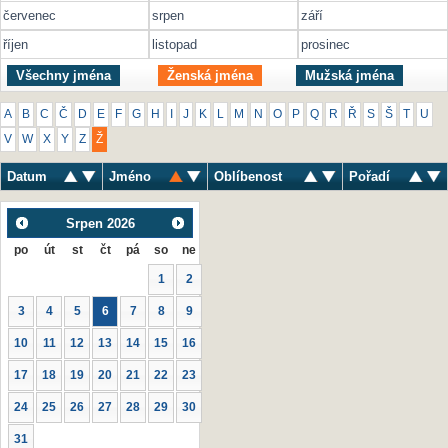
červenec
srpen
září
říjen
listopad
prosinec
Všechny jména
Ženská jména
Mužská jména
A
B
C
Č
D
E
F
G
H
I
J
K
L
M
N
O
P
Q
R
Ř
S
Š
T
U
V
W
X
Y
Z
Ž
Datum
Jméno
Oblíbenost
Pořadí
Srpen
2026
po
út
st
čt
pá
so
ne
1
2
3
4
5
6
7
8
9
10
11
12
13
14
15
16
17
18
19
20
21
22
23
24
25
26
27
28
29
30
31