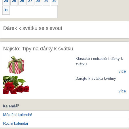
24
25
26
27
28
29
30
31
Dárek k svátku se slevou!
Najisto: Tipy na dárky k svátku
Klasické i netradiční dárky k
svátku
více
Darujte k svátku květiny
více
Kalendář
Měsíční kalendář
Roční kalendář