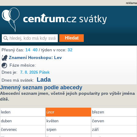
reklama
Přesný čas:
14
40
/ týden v roce:
32
Znamení Horoskopu:
Lev
Fáze měsíce:
Dnes je:
7. 8. 2026 Pátek
Lada
Dnes má svátek:
Jmenný seznam podle abecedy
Abecední seznam jmen, včetně jejich popularity pro výběr jména
dítě.
leden
únor
březen
duben
květen
červen
červenec
srpen
září