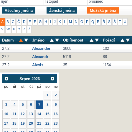
říjen
listopad
prosinec
Všechny jména
Ženská jména
Mužská jména
A
B
C
Č
D
E
F
G
H
I
J
K
L
M
N
O
P
Q
R
Ř
S
Š
T
U
V
W
X
Y
Z
Ž
Datum
Jméno
Oblíbenost
Pořadí
27.2.
Alexander
3808
102
27.2.
Alexandr
5119
88
27.2.
Alexis
35
1154
Srpen
2026
po
út
st
čt
pá
so
ne
1
2
3
4
5
6
7
8
9
10
11
12
13
14
15
16
17
18
19
20
21
22
23