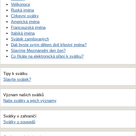
Velikonoce
Ruská jména
Církevní svátky
Americká jména
Francouzská jména
Italská jména
Svátek zamilovaných
Dali byste svým dětem dvě křestní jména?
Slavíme Mezinárodní den žen?
Co říkáte na elektronická přání k svátku?
Tipy k svátku
Slavíte svátek?
Význam našich svátků
Naše svátky a jejich významy
Svátky v zahraničí
Svátky u sousedů