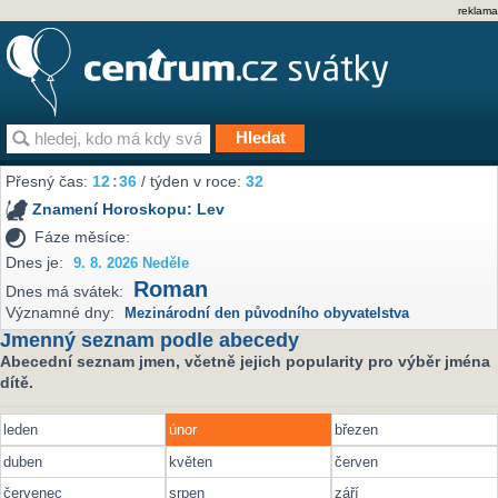
reklama
Přesný čas:
12
:
36
/ týden v roce:
32
Znamení Horoskopu:
Lev
Fáze měsíce:
Dnes je:
9. 8. 2026 Neděle
Roman
Dnes má svátek:
Významné dny:
Mezinárodní den původního obyvatelstva
Jmenný seznam podle abecedy
Abecední seznam jmen, včetně jejich popularity pro výběr jména
dítě.
leden
únor
březen
duben
květen
červen
červenec
srpen
září