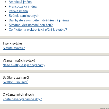
Americká jména
Francouzská jména
Italská jména
Svátek zamilovaných
Dali byste svým dětem dvě křestní jména?
Slavíme Mezinárodní den žen?
Co říkáte na elektronická přání k svátku?
Tipy k svátku
Slavíte svátek?
Význam našich svátků
Naše svátky a jejich významy
Svátky v zahraničí
Svátky u sousedů
O významných dnech
Znáte naše významné dny?
reklama