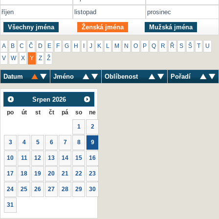
říjen
listopad
prosinec
Všechny jména
Ženská jména
Mužská jména
A
B
C
Č
D
E
F
G
H
I
J
K
L
M
N
O
P
Q
R
Ř
S
Š
T
U
V
W
X
Y
Z
Ž
Datum
Jméno
Oblíbenost
Pořadí
Srpen
2026
po
út
st
čt
pá
so
ne
1
2
3
4
5
6
7
8
9
10
11
12
13
14
15
16
17
18
19
20
21
22
23
24
25
26
27
28
29
30
31