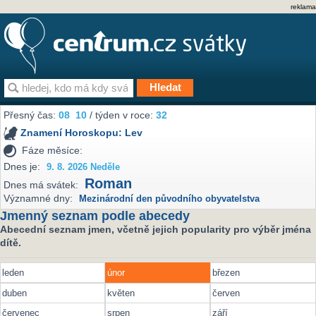
reklama
Přesný čas:
08
10
/ týden v roce:
32
Znamení Horoskopu:
Lev
Fáze měsíce:
Dnes je:
9. 8. 2026 Neděle
Roman
Dnes má svátek:
Významné dny:
Mezinárodní den původního obyvatelstva
Jmenný seznam podle abecedy
Abecední seznam jmen, včetně jejich popularity pro výběr jména
dítě.
leden
únor
březen
duben
květen
červen
červenec
srpen
září