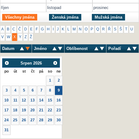
říjen
listopad
prosinec
Všechny jména
Ženská jména
Mužská jména
A
B
C
Č
D
E
F
G
H
I
J
K
L
M
N
O
P
Q
R
Ř
S
Š
T
U
V
W
X
Y
Z
Ž
Datum
Jméno
Oblíbenost
Pořadí
Srpen
2026
po
út
st
čt
pá
so
ne
1
2
3
4
5
6
7
8
9
10
11
12
13
14
15
16
17
18
19
20
21
22
23
24
25
26
27
28
29
30
31