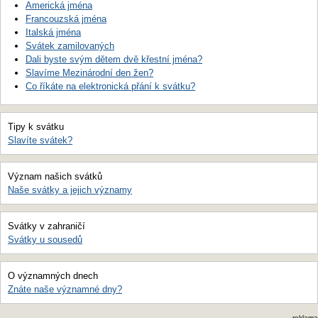
Americká jména
Francouzská jména
Italská jména
Svátek zamilovaných
Dali byste svým dětem dvě křestní jména?
Slavíme Mezinárodní den žen?
Co říkáte na elektronická přání k svátku?
Tipy k svátku
Slavíte svátek?
Význam našich svátků
Naše svátky a jejich významy
Svátky v zahraničí
Svátky u sousedů
O významných dnech
Znáte naše významné dny?
reklama