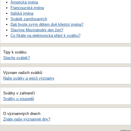
Americká jména
Francouzská jména
Italská jména
Svátek zamilovaných
Dali byste svým dětem dvě křestní jména?
Slavíme Mezinárodní den žen?
Co říkáte na elektronická přání k svátku?
Tipy k svátku
Slavíte svátek?
Význam našich svátků
Naše svátky a jejich významy
Svátky v zahraničí
Svátky u sousedů
O významných dnech
Znáte naše významné dny?
reklama