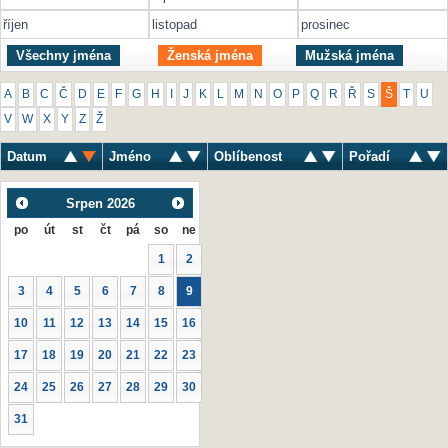
říjen
listopad
prosinec
Všechny jména
Ženská jména
Mužská jména
A
B
C
Č
D
E
F
G
H
I
J
K
L
M
N
O
P
Q
R
Ř
S
Š
T
U
V
W
X
Y
Z
Ž
Datum
Jméno
Oblíbenost
Pořadí
Srpen
2026
po
út
st
čt
pá
so
ne
1
2
3
4
5
6
7
8
9
10
11
12
13
14
15
16
17
18
19
20
21
22
23
24
25
26
27
28
29
30
31