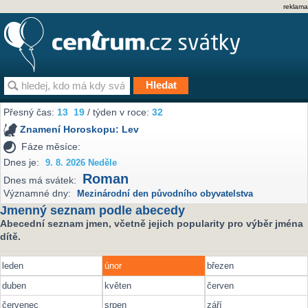
reklama
Přesný čas:
13
:
19
/ týden v roce:
32
Znamení Horoskopu:
Lev
Fáze měsíce:
Dnes je:
9. 8. 2026 Neděle
Roman
Dnes má svátek:
Významné dny:
Mezinárodní den původního obyvatelstva
Jmenný seznam podle abecedy
Abecední seznam jmen, včetně jejich popularity pro výběr jména
dítě.
leden
únor
březen
duben
květen
červen
červenec
srpen
září