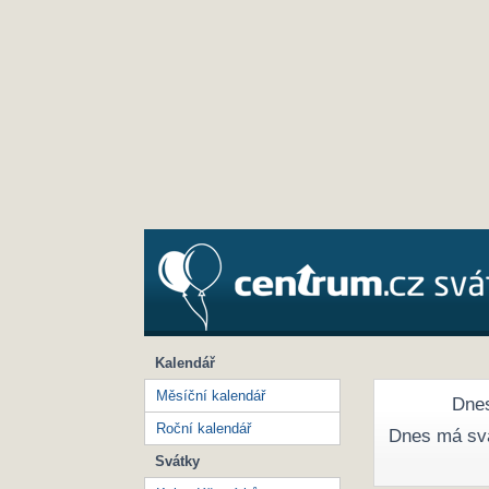
Kalendář
Měsíční kalendář
Dnes
Roční kalendář
Dnes má sv
Svátky