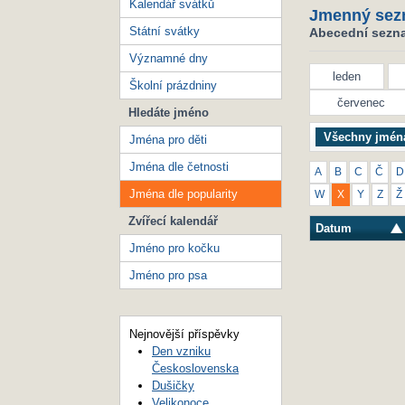
Kalendář svátků
Jmenný sez
Státní svátky
Abecední seznam
Významné dny
leden
Školní prázdniny
červenec
Hledáte jméno
Všechny jmén
Jména pro děti
Jména dle četnosti
A
B
C
Č
D
Jména dle popularity
W
X
Y
Z
Ž
Zvířecí kalendář
Datum
Jméno pro kočku
Jméno pro psa
Nejnovější příspěvky
Den vzniku
Československa
Dušičky
Velikonoce