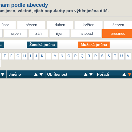
nam podle abecedy
 jmen, včetně jejich popularity pro výběr jména dítě.
únor
březen
duben
květen
červen
srpen
září
říjen
listopad
prosinec
a
Ženská jména
Mužská jména
E
F
G
H
I
J
K
L
M
N
O
P
Q
R
Ř
S
Š
T
U
V
Jméno
Oblíbenost
Pořadí