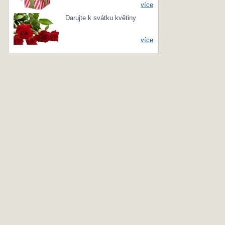
více
Darujte k svátku květiny
více