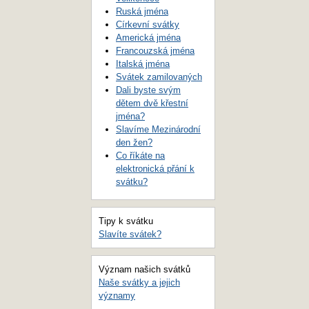
Ruská jména
Církevní svátky
Americká jména
Francouzská jména
Italská jména
Svátek zamilovaných
Dali byste svým
dětem dvě křestní
jména?
Slavíme Mezinárodní
den žen?
Co říkáte na
elektronická přání k
svátku?
Tipy k svátku
Slavíte svátek?
Význam našich svátků
Naše svátky a jejich
významy