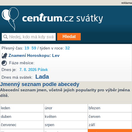
reklama
Přesný čas:
19
59
/ týden v roce:
32
Znamení Horoskopu:
Lev
Fáze měsíce:
Dnes je:
7. 8. 2026 Pátek
Lada
Dnes má svátek:
Jmenný seznam podle abecedy
Abecední seznam jmen, včetně jejich popularity pro výběr jména
dítě.
leden
únor
březen
duben
květen
červen
červenec
srpen
září