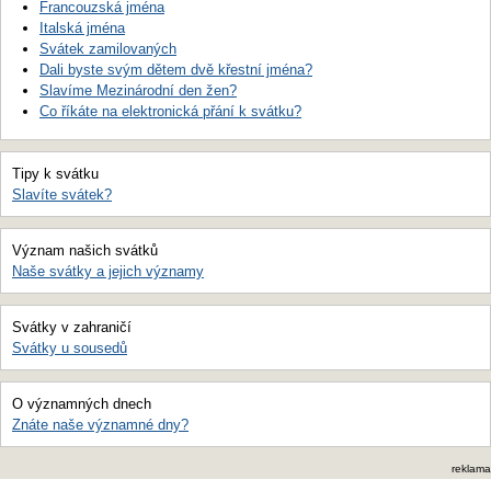
Francouzská jména
Italská jména
Svátek zamilovaných
Dali byste svým dětem dvě křestní jména?
Slavíme Mezinárodní den žen?
Co říkáte na elektronická přání k svátku?
Tipy k svátku
Slavíte svátek?
Význam našich svátků
Naše svátky a jejich významy
Svátky v zahraničí
Svátky u sousedů
O významných dnech
Znáte naše významné dny?
reklama