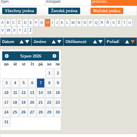
říjen
listopad
prosinec
Všechny jména
Ženská jména
Mužská jména
A
B
C
Č
D
E
F
G
H
I
J
K
L
M
N
O
P
Q
R
Ř
S
Š
T
U
V
W
X
Y
Z
Ž
Datum
Jméno
Oblíbenost
Pořadí
Srpen
2026
po
út
st
čt
pá
so
ne
1
2
3
4
5
6
7
8
9
10
11
12
13
14
15
16
17
18
19
20
21
22
23
24
25
26
27
28
29
30
31