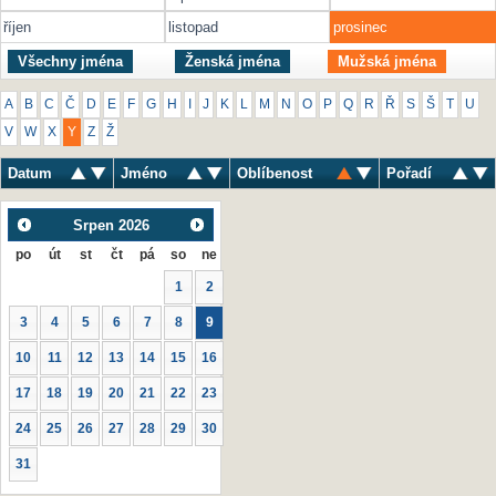
říjen
listopad
prosinec
Všechny jména
Ženská jména
Mužská jména
A
B
C
Č
D
E
F
G
H
I
J
K
L
M
N
O
P
Q
R
Ř
S
Š
T
U
V
W
X
Y
Z
Ž
Datum
Jméno
Oblíbenost
Pořadí
Srpen
2026
po
út
st
čt
pá
so
ne
1
2
3
4
5
6
7
8
9
10
11
12
13
14
15
16
17
18
19
20
21
22
23
24
25
26
27
28
29
30
31