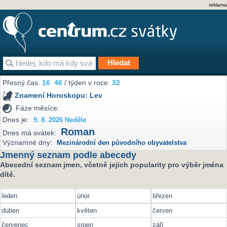
reklama
Přesný čas:
16
46
/ týden v roce:
32
Znamení Horoskopu:
Lev
Fáze měsíce:
Dnes je:
9. 8. 2026 Neděle
Roman
Dnes má svátek:
Významné dny:
Mezinárodní den původního obyvatelstva
Jmenný seznam podle abecedy
Abecední seznam jmen, včetně jejich popularity pro výběr jména
dítě.
leden
únor
březen
duben
květen
červen
červenec
srpen
září