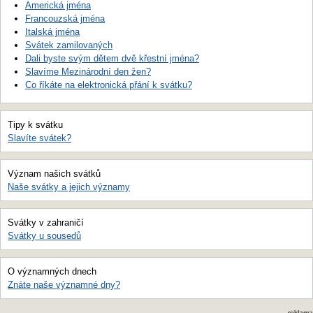
Americká jména
Francouzská jména
Italská jména
Svátek zamilovaných
Dali byste svým dětem dvě křestní jména?
Slavíme Mezinárodní den žen?
Co říkáte na elektronická přání k svátku?
Tipy k svátku
Slavíte svátek?
Význam našich svátků
Naše svátky a jejich významy
Svátky v zahraničí
Svátky u sousedů
O významných dnech
Znáte naše významné dny?
reklama