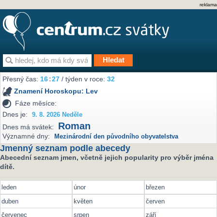
reklama
Přesný čas:
16
27
/ týden v roce:
32
Znamení Horoskopu:
Lev
Fáze měsíce:
Dnes je:
9. 8. 2026 Neděle
Roman
Dnes má svátek:
Významné dny:
Mezinárodní den původního obyvatelstva
Jmenný seznam podle abecedy
Abecední seznam jmen, včetně jejich popularity pro výběr jména
dítě.
leden
únor
březen
duben
květen
červen
červenec
srpen
září