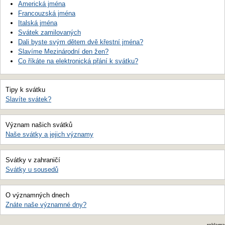
Americká jména
Francouzská jména
Italská jména
Svátek zamilovaných
Dali byste svým dětem dvě křestní jména?
Slavíme Mezinárodní den žen?
Co říkáte na elektronická přání k svátku?
Tipy k svátku
Slavíte svátek?
Význam našich svátků
Naše svátky a jejich významy
Svátky v zahraničí
Svátky u sousedů
O významných dnech
Znáte naše významné dny?
reklama