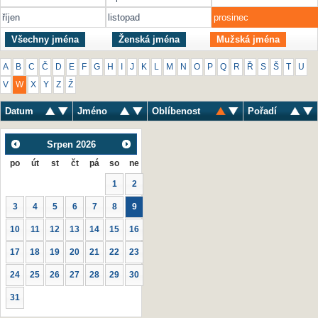
říjen
listopad
prosinec
Všechny jména
Ženská jména
Mužská jména
A
B
C
Č
D
E
F
G
H
I
J
K
L
M
N
O
P
Q
R
Ř
S
Š
T
U
V
W
X
Y
Z
Ž
Datum
Jméno
Oblíbenost
Pořadí
Srpen
2026
po
út
st
čt
pá
so
ne
1
2
3
4
5
6
7
8
9
10
11
12
13
14
15
16
17
18
19
20
21
22
23
24
25
26
27
28
29
30
31