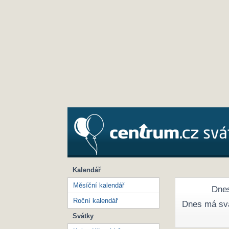
Kalendář
Měsíční kalendář
Dnes
Roční kalendář
Dnes má sv
Svátky