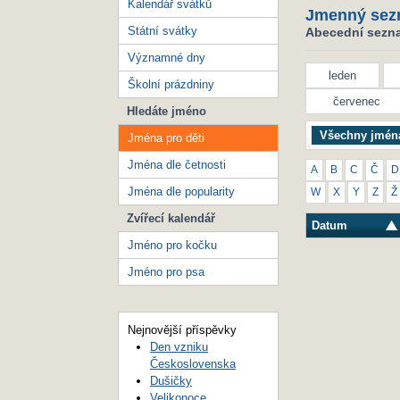
Kalendář svátků
Jmenný sez
Státní svátky
Abecední seznam
Významné dny
leden
Školní prázdniny
červenec
Hledáte jméno
Všechny jmén
Jména pro děti
Jména dle četnosti
A
B
C
Č
D
Jména dle popularity
W
X
Y
Z
Ž
Zvířecí kalendář
Datum
Jméno pro kočku
Jméno pro psa
Nejnovější příspěvky
Den vzniku
Československa
Dušičky
Velikonoce