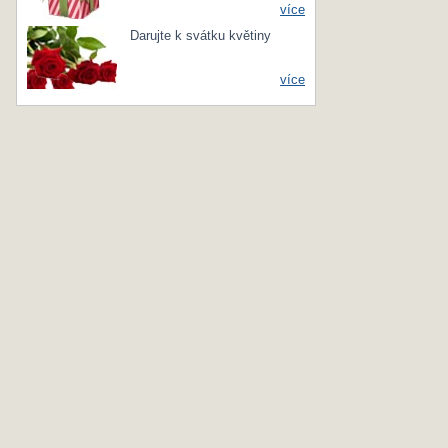
více
Darujte k svátku květiny
více