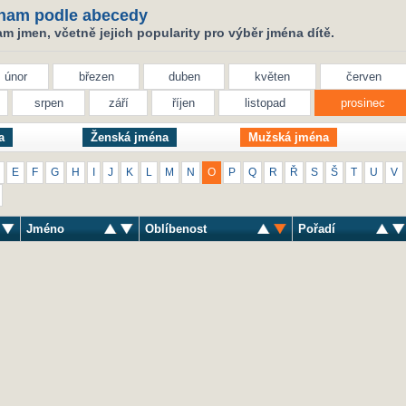
nam podle abecedy
 jmen, včetně jejich popularity pro výběr jména dítě.
únor
březen
duben
květen
červen
srpen
září
říjen
listopad
prosinec
a
Ženská jména
Mužská jména
E
F
G
H
I
J
K
L
M
N
O
P
Q
R
Ř
S
Š
T
U
V
Jméno
Oblíbenost
Pořadí