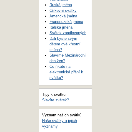
Ruská jména
Církevní svátky
Americká jména
Francouzská jména
Italská jména
Svátek zamilovaných
Dali byste svým
dětem dvě křestní
jména?
Slavíme Mezinárodní
den žen?
Co říkáte na
elektronická přání k
svátku?
Tipy k svátku
Slavíte svátek?
Význam našich svátků
Naše svátky a jejich
významy