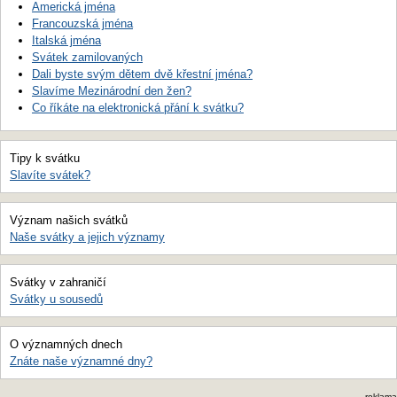
Americká jména
Francouzská jména
Italská jména
Svátek zamilovaných
Dali byste svým dětem dvě křestní jména?
Slavíme Mezinárodní den žen?
Co říkáte na elektronická přání k svátku?
Tipy k svátku
Slavíte svátek?
Význam našich svátků
Naše svátky a jejich významy
Svátky v zahraničí
Svátky u sousedů
O významných dnech
Znáte naše významné dny?
reklama