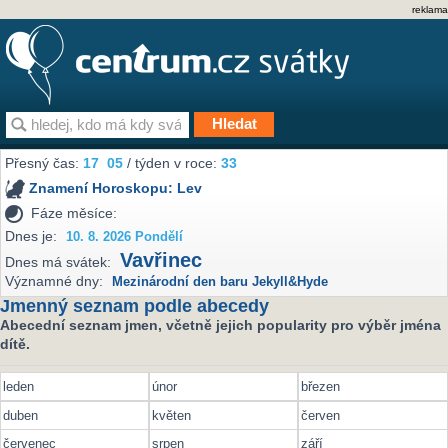
reklama
Přesný čas:
17
05
/ týden v roce:
33
Znamení Horoskopu:
Lev
Fáze měsíce:
Dnes je:
10. 8. 2026 Pondělí
Vavřinec
Dnes má svátek:
Významné dny:
Mezinárodní den baru Jekyll&Hyde
Jmenný seznam podle abecedy
Abecední seznam jmen, včetně jejich popularity pro výběr jména
dítě.
leden
únor
březen
duben
květen
červen
červenec
srpen
září