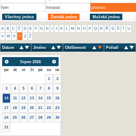
říjen
listopad
prosinec
Všechny jména
Ženská jména
Mužská jména
A
B
C
Č
D
E
F
G
H
I
J
K
L
M
N
O
P
Q
R
Ř
S
Š
T
U
V
W
X
Y
Z
Ž
Datum
Jméno
Oblíbenost
Pořadí
Srpen
2026
po
út
st
čt
pá
so
ne
1
2
3
4
5
6
7
8
9
10
11
12
13
14
15
16
17
18
19
20
21
22
23
24
25
26
27
28
29
30
31