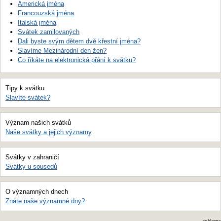
Americká jména
Francouzská jména
Italská jména
Svátek zamilovaných
Dali byste svým dětem dvě křestní jména?
Slavíme Mezinárodní den žen?
Co říkáte na elektronická přání k svátku?
Tipy k svátku
Slavíte svátek?
Význam našich svátků
Naše svátky a jejich významy
Svátky v zahraničí
Svátky u sousedů
O významných dnech
Znáte naše významné dny?
reklama