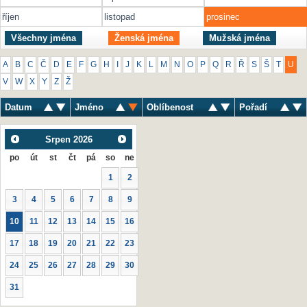
říjen
listopad
prosinec
Všechny jména
Ženská jména
Mužská jména
A
B
C
Č
D
E
F
G
H
I
J
K
L
M
N
O
P
Q
R
Ř
S
Š
T
U
V
W
X
Y
Z
Ž
Datum
Jméno
Oblíbenost
Pořadí
Srpen
2026
po
út
st
čt
pá
so
ne
1
2
3
4
5
6
7
8
9
10
11
12
13
14
15
16
17
18
19
20
21
22
23
24
25
26
27
28
29
30
31