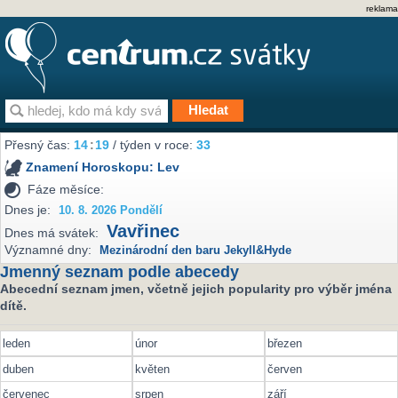
reklama
Přesný čas:
14
:
19
/ týden v roce:
33
Znamení Horoskopu:
Lev
Fáze měsíce:
Dnes je:
10. 8. 2026 Pondělí
Vavřinec
Dnes má svátek:
Významné dny:
Mezinárodní den baru Jekyll&Hyde
Jmenný seznam podle abecedy
Abecední seznam jmen, včetně jejich popularity pro výběr jména
dítě.
leden
únor
březen
duben
květen
červen
červenec
srpen
září