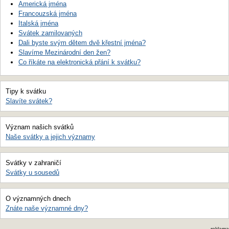
Americká jména
Francouzská jména
Italská jména
Svátek zamilovaných
Dali byste svým dětem dvě křestní jména?
Slavíme Mezinárodní den žen?
Co říkáte na elektronická přání k svátku?
Tipy k svátku
Slavíte svátek?
Význam našich svátků
Naše svátky a jejich významy
Svátky v zahraničí
Svátky u sousedů
O významných dnech
Znáte naše významné dny?
reklama