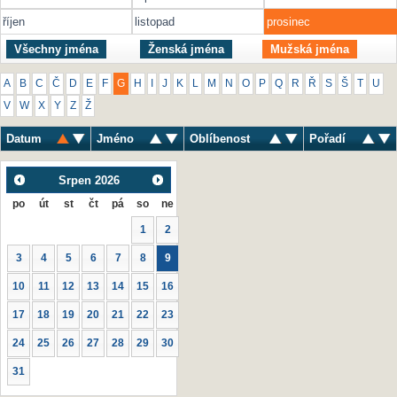
říjen
listopad
prosinec
Všechny jména
Ženská jména
Mužská jména
A
B
C
Č
D
E
F
G
H
I
J
K
L
M
N
O
P
Q
R
Ř
S
Š
T
U
V
W
X
Y
Z
Ž
Datum
Jméno
Oblíbenost
Pořadí
Srpen
2026
po
út
st
čt
pá
so
ne
1
2
3
4
5
6
7
8
9
10
11
12
13
14
15
16
17
18
19
20
21
22
23
24
25
26
27
28
29
30
31