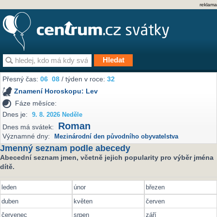
reklama
Přesný čas:
06
08
/ týden v roce:
32
Znamení Horoskopu:
Lev
Fáze měsíce:
Dnes je:
9. 8. 2026 Neděle
Roman
Dnes má svátek:
Významné dny:
Mezinárodní den původního obyvatelstva
Jmenný seznam podle abecedy
Abecední seznam jmen, včetně jejich popularity pro výběr jména
dítě.
leden
únor
březen
duben
květen
červen
červenec
srpen
září