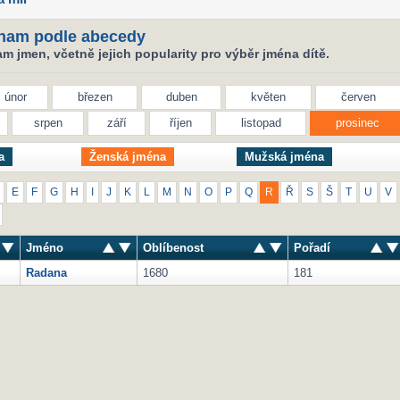
nam podle abecedy
 jmen, včetně jejich popularity pro výběr jména dítě.
únor
březen
duben
květen
červen
srpen
září
říjen
listopad
prosinec
a
Ženská jména
Mužská jména
E
F
G
H
I
J
K
L
M
N
O
P
Q
R
Ř
S
Š
T
U
V
Jméno
Oblíbenost
Pořadí
Radana
1680
181