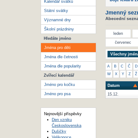
Kalendář svátků
Státní svátky
Jmenný sez
Abecední seznam
Významné dny
Školní prázdniny
leden
Hledáte jméno
červenec
Jména pro děti
Všechny jmén
Jména dle četnosti
Jména dle popularity
A
B
C
Č
D
W
X
Y
Z
Ž
Zvířecí kalendář
Jméno pro kočku
Datum
Jméno pro psa
15.12.
Nejnovější příspěvky
Den vzniku
Československa
Dušičky
Velikonoce