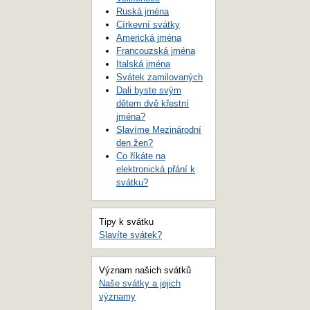
Ruská jména
Církevní svátky
Americká jména
Francouzská jména
Italská jména
Svátek zamilovaných
Dali byste svým
dětem dvě křestní
jména?
Slavíme Mezinárodní
den žen?
Co říkáte na
elektronická přání k
svátku?
Tipy k svátku
Slavíte svátek?
Význam našich svátků
Naše svátky a jejich
významy