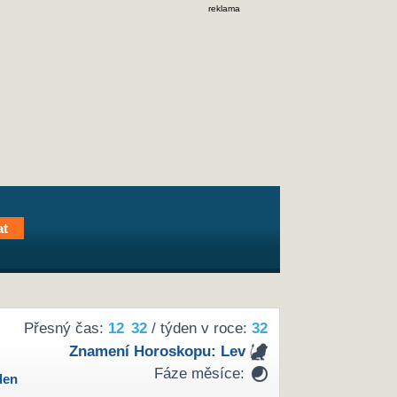
reklama
Přesný čas:
12
32
/ týden v roce:
32
Znamení Horoskopu:
Lev
Fáze měsíce:
den