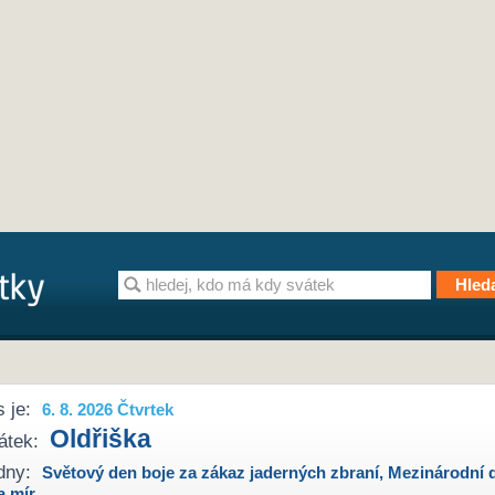
 je:
6. 8. 2026 Čtvrtek
Oldřiška
átek:
dny:
Světový den boje za zákaz jaderných zbraní
,
Mezinárodní 
a mír