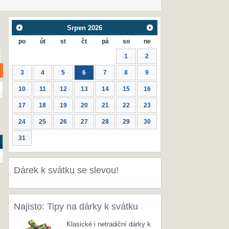
Srpen
2026
po
út
st
čt
pá
so
ne
1
2
3
4
5
6
7
8
9
10
11
12
13
14
15
16
17
18
19
20
21
22
23
24
25
26
27
28
29
30
31
Dárek k svátku se slevou!
Najisto: Tipy na dárky k svátku
Klasické i netradiční dárky k