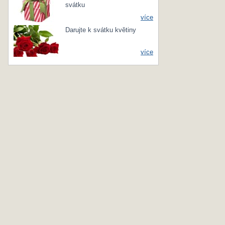
svátku
více
Darujte k svátku květiny
více