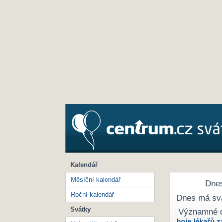
Kalendář
Měsíční kalendář
Dnes
Roční kalendář
Dnes má sv
Svátky
Významné 
boje lékařů z