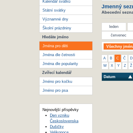
Kalendář svátků
Jmenný sez
Státní svátky
Abecední seznam
Významné dny
leden
Školní prázdniny
červenec
Hledáte jméno
Jména pro děti
Všechny jmén
Jména dle četnosti
A
B
C
Č
D
Jména dle popularity
W
X
Y
Z
Ž
Zvířecí kalendář
Datum
Jméno pro kočku
Jméno pro psa
Nejnovější příspěvky
Den vzniku
Československa
Dušičky
Velikonoce