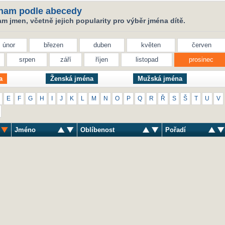
nam podle abecedy
 jmen, včetně jejich popularity pro výběr jména dítě.
únor
březen
duben
květen
červen
srpen
září
říjen
listopad
prosinec
a
Ženská jména
Mužská jména
E
F
G
H
I
J
K
L
M
N
O
P
Q
R
Ř
S
Š
T
U
V
Jméno
Oblíbenost
Pořadí