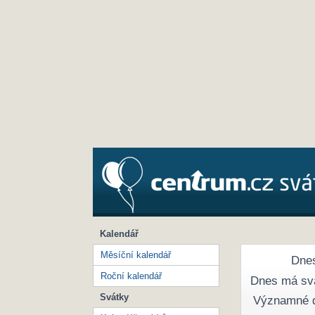
Kalendář
Měsíční kalendář
Dnes
Roční kalendář
Dnes má sv
Svátky
Významné 