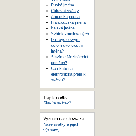
Ruská jména
Církevní svátky
Americká jména
Francouzská jména
Italská jména
Svátek zamilovaných
Dali byste svým
dětem dvě křestní
jména?
Slavíme Mezinárodní
den žen?
Co říkáte na
elektronická přání k
svátku?
Tipy k svátku
Slavíte svátek?
Význam našich svátků
Naše svátky a jejich
významy