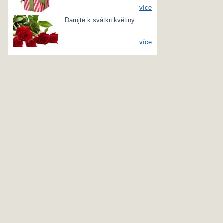
více
Darujte k svátku květiny
více