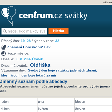
reklama
Přesný čas:
19
28
/ týden v roce:
32
Znamení Horoskopu:
Lev
Fáze měsíce:
Dnes je:
6. 8. 2026 Čtvrtek
Oldřiška
Dnes má svátek:
Významné dny:
Světový den boje za zákaz jaderných zbraní
,
Mezinárodní den boje lékařů za mír
Jmenný seznam podle abecedy
Abecední seznam jmen, včetně jejich popularity pro výběr jména
dítě.
leden
únor
březen
duben
květen
červen