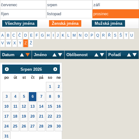
červenec
srpen
září
říjen
listopad
prosinec
Všechny jména
Ženská jména
Mužská jména
A
B
C
Č
D
E
F
G
H
I
J
K
L
M
N
O
P
Q
R
Ř
S
Š
T
U
V
W
X
Y
Z
Ž
Datum
Jméno
Oblíbenost
Pořadí
Srpen
2026
po
út
st
čt
pá
so
ne
1
2
3
4
5
6
7
8
9
10
11
12
13
14
15
16
17
18
19
20
21
22
23
24
25
26
27
28
29
30
31