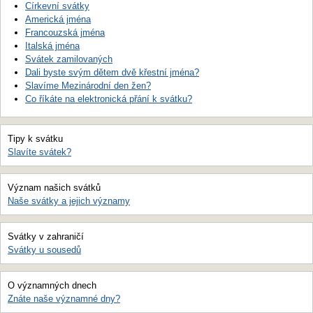
Církevní svátky
Americká jména
Francouzská jména
Italská jména
Svátek zamilovaných
Dali byste svým dětem dvě křestní jména?
Slavíme Mezinárodní den žen?
Co říkáte na elektronická přání k svátku?
Tipy k svátku
Slavíte svátek?
Význam našich svátků
Naše svátky a jejich významy
Svátky v zahraničí
Svátky u sousedů
O významných dnech
Znáte naše významné dny?