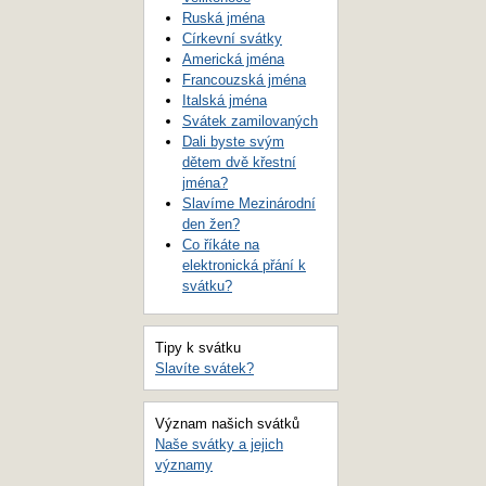
Ruská jména
Církevní svátky
Americká jména
Francouzská jména
Italská jména
Svátek zamilovaných
Dali byste svým
dětem dvě křestní
jména?
Slavíme Mezinárodní
den žen?
Co říkáte na
elektronická přání k
svátku?
Tipy k svátku
Slavíte svátek?
Význam našich svátků
Naše svátky a jejich
významy