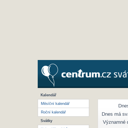
Kalendář
Měsíční kalendář
Dnes
Roční kalendář
Dnes má sv
Svátky
Významné 