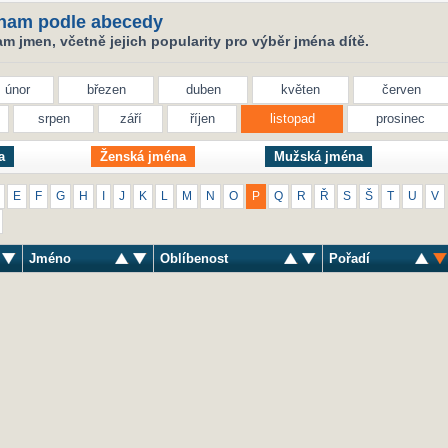
nam podle abecedy
 jmen, včetně jejich popularity pro výběr jména dítě.
únor
březen
duben
květen
červen
srpen
září
říjen
listopad
prosinec
a
Ženská jména
Mužská jména
E
F
G
H
I
J
K
L
M
N
O
P
Q
R
Ř
S
Š
T
U
V
Jméno
Oblíbenost
Pořadí