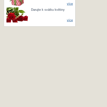
více
Darujte k svátku květiny
více