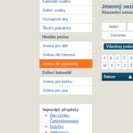
Kalendář svátků
Jmenný sez
Státní svátky
Abecední seznam
Významné dny
leden
Školní prázdniny
červenec
Hledáte jméno
Jména pro děti
Všechny jmén
Jména dle četnosti
A
B
C
Č
D
Jména dle popularity
W
X
Y
Z
Ž
Zvířecí kalendář
Datum
Jméno pro kočku
Jméno pro psa
Nejnovější příspěvky
Den vzniku
Československa
Dušičky
Velikonoce