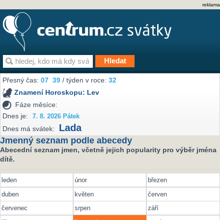
reklama
Přesný čas:
07
:
39
/ týden v roce:
32
Znamení Horoskopu:
Lev
Fáze měsíce:
Dnes je:
7. 8. 2026 Pátek
Lada
Dnes má svátek:
Jmenný seznam podle abecedy
Abecední seznam jmen, včetně jejich popularity pro výběr jména
dítě.
leden
únor
březen
duben
květen
červen
červenec
srpen
září