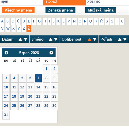
říjen
listopad
prosinec
Všechny jména
Ženská jména
Mužská jména
A
B
C
Č
D
E
F
G
H
I
J
K
L
M
N
O
P
Q
R
Ř
S
Š
T
U
V
W
X
Y
Z
Ž
Datum
Jméno
Oblíbenost
Pořadí
Srpen
2026
po
út
st
čt
pá
so
ne
1
2
3
4
5
6
7
8
9
10
11
12
13
14
15
16
17
18
19
20
21
22
23
24
25
26
27
28
29
30
31