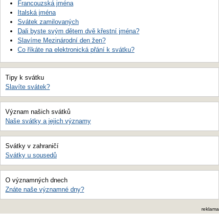
Francouzská jména
Italská jména
Svátek zamilovaných
Dali byste svým dětem dvě křestní jména?
Slavíme Mezinárodní den žen?
Co říkáte na elektronická přání k svátku?
Tipy k svátku
Slavíte svátek?
Význam našich svátků
Naše svátky a jejich významy
Svátky v zahraničí
Svátky u sousedů
O významných dnech
Znáte naše významné dny?
reklama