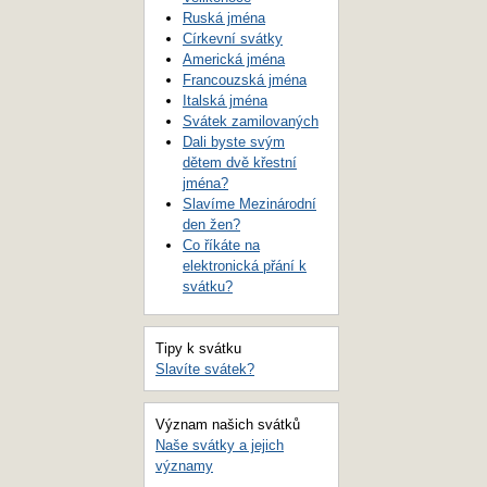
Ruská jména
Církevní svátky
Americká jména
Francouzská jména
Italská jména
Svátek zamilovaných
Dali byste svým
dětem dvě křestní
jména?
Slavíme Mezinárodní
den žen?
Co říkáte na
elektronická přání k
svátku?
Tipy k svátku
Slavíte svátek?
Význam našich svátků
Naše svátky a jejich
významy