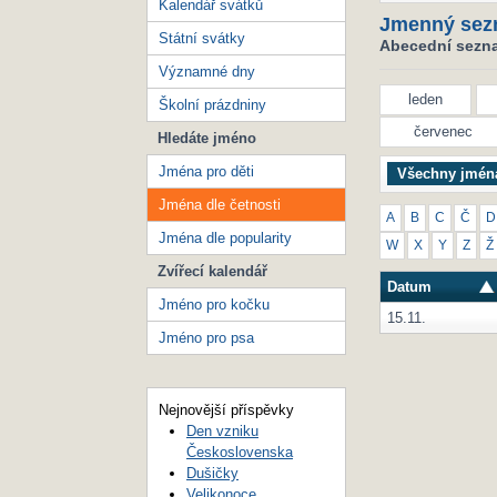
Kalendář svátků
Jmenný sez
Státní svátky
Abecední seznam
Významné dny
leden
Školní prázdniny
červenec
Hledáte jméno
Jména pro děti
Všechny jmén
Jména dle četnosti
A
B
C
Č
D
Jména dle popularity
W
X
Y
Z
Ž
Zvířecí kalendář
Datum
Jméno pro kočku
15.11.
Jméno pro psa
Nejnovější příspěvky
Den vzniku
Československa
Dušičky
Velikonoce