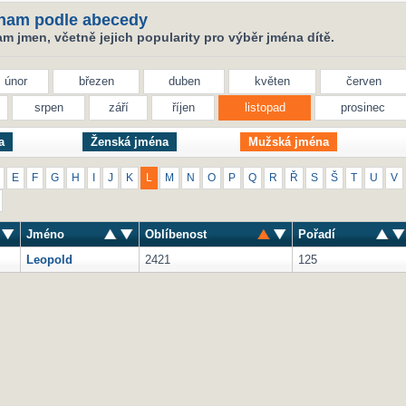
nam podle abecedy
 jmen, včetně jejich popularity pro výběr jména dítě.
únor
březen
duben
květen
červen
srpen
září
říjen
listopad
prosinec
a
Ženská jména
Mužská jména
E
F
G
H
I
J
K
L
M
N
O
P
Q
R
Ř
S
Š
T
U
V
Jméno
Oblíbenost
Pořadí
Leopold
2421
125