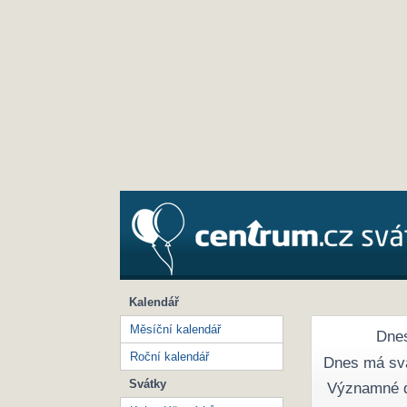
Kalendář
Měsíční kalendář
Dnes
Roční kalendář
Dnes má sv
Svátky
Významné 