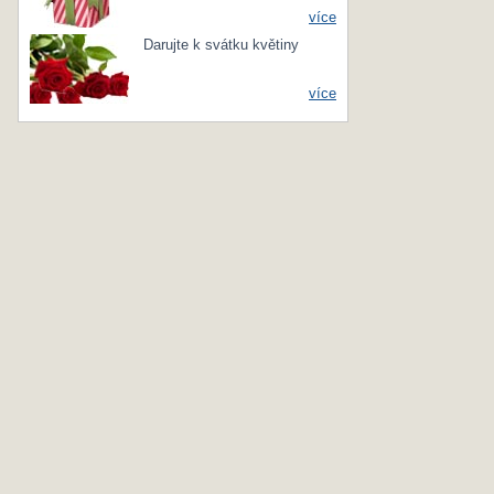
více
Darujte k svátku květiny
více