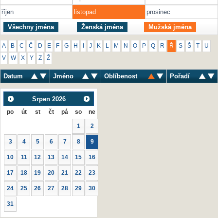
říjen
listopad
prosinec
Všechny jména
Ženská jména
Mužská jména
A
B
C
Č
D
E
F
G
H
I
J
K
L
M
N
O
P
Q
R
Ř
S
Š
T
U
V
W
X
Y
Z
Ž
Datum
Jméno
Oblíbenost
Pořadí
Srpen
2026
po
út
st
čt
pá
so
ne
1
2
3
4
5
6
7
8
9
10
11
12
13
14
15
16
17
18
19
20
21
22
23
24
25
26
27
28
29
30
31