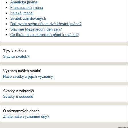
Americká jména
Francouzská jména
Italská jména
Svátek zamilovaných
Dali byste svým dětem dvě křestní jména?
Slavíme Mezinárodní den žen?
Co říkáte na elektronická přání k svátku?
Tipy k svátku
Slavíte svátek?
Význam našich svátků
Naše svátky a jejich významy
Svátky v zahraničí
Svátky u sousedů
O významných dnech
Znáte naše významné dny?
reklama