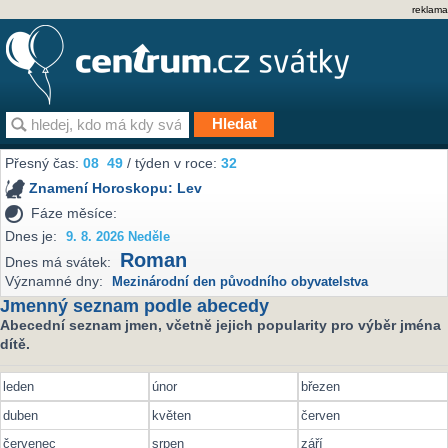
reklama
Přesný čas:
08
49
/ týden v roce:
32
Znamení Horoskopu:
Lev
Fáze měsíce:
Dnes je:
9. 8. 2026 Neděle
Roman
Dnes má svátek:
Významné dny:
Mezinárodní den původního obyvatelstva
Jmenný seznam podle abecedy
Abecední seznam jmen, včetně jejich popularity pro výběr jména
dítě.
leden
únor
březen
duben
květen
červen
červenec
srpen
září