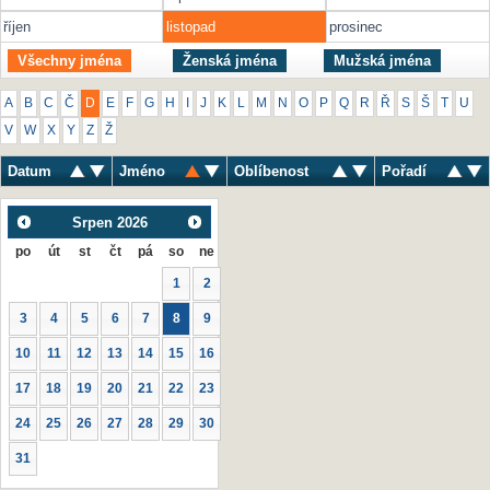
říjen
listopad
prosinec
Všechny jména
Ženská jména
Mužská jména
A
B
C
Č
D
E
F
G
H
I
J
K
L
M
N
O
P
Q
R
Ř
S
Š
T
U
V
W
X
Y
Z
Ž
Datum
Jméno
Oblíbenost
Pořadí
Srpen
2026
po
út
st
čt
pá
so
ne
1
2
3
4
5
6
7
8
9
10
11
12
13
14
15
16
17
18
19
20
21
22
23
24
25
26
27
28
29
30
31