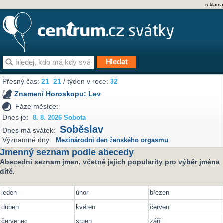
reklama
Přesný čas:
21
21
/ týden v roce:
32
Znamení Horoskopu:
Lev
Fáze měsíce:
Dnes je:
8. 8. 2026 Sobota
Soběslav
Dnes má svátek:
Významné dny:
Mezinárodní den ženského orgasmu
Jmenný seznam podle abecedy
Abecední seznam jmen, včetně jejich popularity pro výběr jména
dítě.
leden
únor
březen
duben
květen
červen
červenec
srpen
září