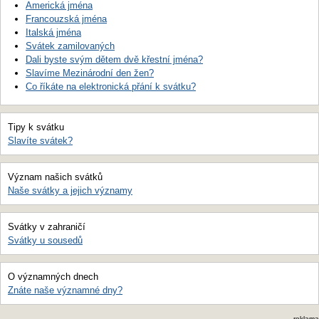
Americká jména
Francouzská jména
Italská jména
Svátek zamilovaných
Dali byste svým dětem dvě křestní jména?
Slavíme Mezinárodní den žen?
Co říkáte na elektronická přání k svátku?
Tipy k svátku
Slavíte svátek?
Význam našich svátků
Naše svátky a jejich významy
Svátky v zahraničí
Svátky u sousedů
O významných dnech
Znáte naše významné dny?
reklama