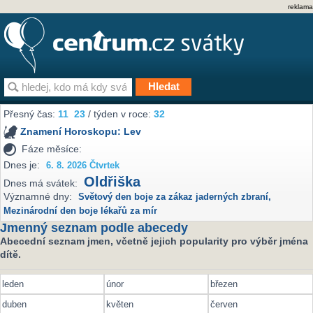
reklama
Přesný čas:
11
23
/ týden v roce:
32
Znamení Horoskopu:
Lev
Fáze měsíce:
Dnes je:
6. 8. 2026 Čtvrtek
Oldřiška
Dnes má svátek:
Významné dny:
Světový den boje za zákaz jaderných zbraní
,
Mezinárodní den boje lékařů za mír
Jmenný seznam podle abecedy
Abecední seznam jmen, včetně jejich popularity pro výběr jména
dítě.
leden
únor
březen
duben
květen
červen