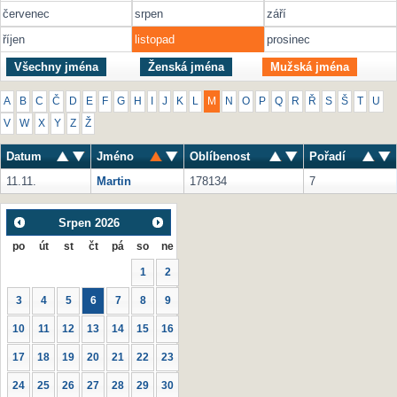
červenec
srpen
září
říjen
listopad
prosinec
Všechny jména
Ženská jména
Mužská jména
A
B
C
Č
D
E
F
G
H
I
J
K
L
M
N
O
P
Q
R
Ř
S
Š
T
U
V
W
X
Y
Z
Ž
Datum
Jméno
Oblíbenost
Pořadí
11.11.
Martin
178134
7
Srpen
2026
po
út
st
čt
pá
so
ne
1
2
3
4
5
6
7
8
9
10
11
12
13
14
15
16
17
18
19
20
21
22
23
24
25
26
27
28
29
30