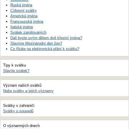
Ruská jména
Církevní svátky
Americká jména
Francouzská jména
Italská jména
Svátek zamilovaných
Dali byste svým dětem dvě křestní jména?
Slavíme Mezinárodní den žen?
Co říkáte na elektronická přání k svátku?
Tipy k svátku
Slavíte svátek?
Význam našich svátků
Naše svátky a jejich významy
Svátky v zahraničí
Svátky u sousedů
O významných dnech