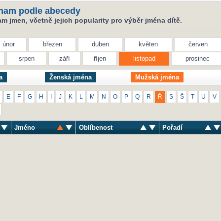
nam podle abecedy
 jmen, včetně jejich popularity pro výběr jména dítě.
únor
březen
duben
květen
červen
srpen
září
říjen
listopad
prosinec
a
Ženská jména
Mužská jména
E
F
G
H
I
J
K
L
M
N
O
P
Q
R
Ř
S
Š
T
U
V
Jméno
Oblíbenost
Pořadí