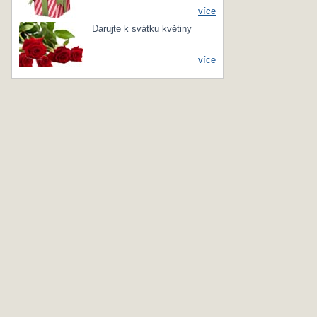
více
Darujte k svátku květiny
více