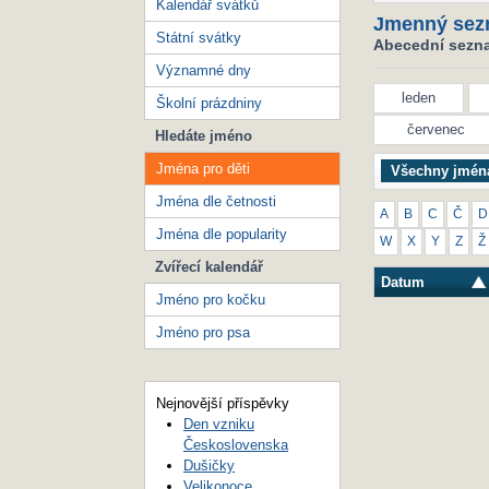
Kalendář svátků
Jmenný sez
Státní svátky
Abecední seznam
Významné dny
leden
Školní prázdniny
červenec
Hledáte jméno
Jména pro děti
Všechny jmén
Jména dle četnosti
A
B
C
Č
D
Jména dle popularity
W
X
Y
Z
Ž
Zvířecí kalendář
Datum
Jméno pro kočku
Jméno pro psa
Nejnovější příspěvky
Den vzniku
Československa
Dušičky
Velikonoce