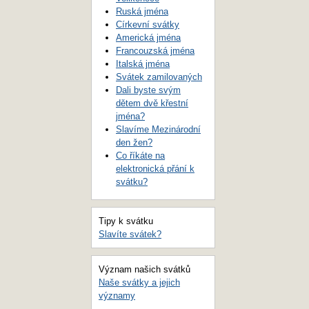
Ruská jména
Církevní svátky
Americká jména
Francouzská jména
Italská jména
Svátek zamilovaných
Dali byste svým
dětem dvě křestní
jména?
Slavíme Mezinárodní
den žen?
Co říkáte na
elektronická přání k
svátku?
Tipy k svátku
Slavíte svátek?
Význam našich svátků
Naše svátky a jejich
významy