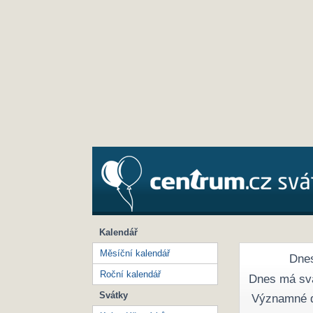
Kalendář
Měsíční kalendář
Dnes
Roční kalendář
Dnes má sv
Svátky
Významné 