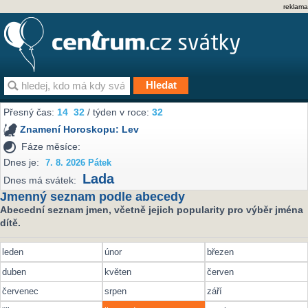
reklama
Přesný čas:
14
32
/ týden v roce:
32
Znamení Horoskopu:
Lev
Fáze měsíce:
Dnes je:
7. 8. 2026 Pátek
Lada
Dnes má svátek:
Jmenný seznam podle abecedy
Abecední seznam jmen, včetně jejich popularity pro výběr jména
dítě.
leden
únor
březen
duben
květen
červen
červenec
srpen
září