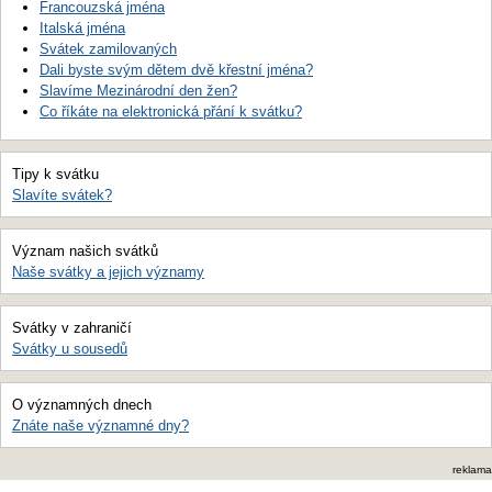
Francouzská jména
Italská jména
Svátek zamilovaných
Dali byste svým dětem dvě křestní jména?
Slavíme Mezinárodní den žen?
Co říkáte na elektronická přání k svátku?
Tipy k svátku
Slavíte svátek?
Význam našich svátků
Naše svátky a jejich významy
Svátky v zahraničí
Svátky u sousedů
O významných dnech
Znáte naše významné dny?
reklama