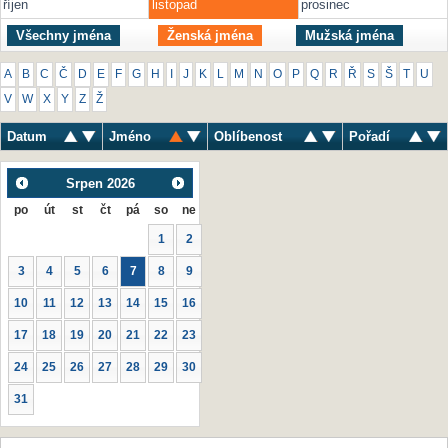
říjen
listopad
prosinec
Všechny jména
Ženská jména
Mužská jména
A
B
C
Č
D
E
F
G
H
I
J
K
L
M
N
O
P
Q
R
Ř
S
Š
T
U
V
W
X
Y
Z
Ž
Datum
Jméno
Oblíbenost
Pořadí
Srpen
2026
po
út
st
čt
pá
so
ne
1
2
3
4
5
6
7
8
9
10
11
12
13
14
15
16
17
18
19
20
21
22
23
24
25
26
27
28
29
30
31