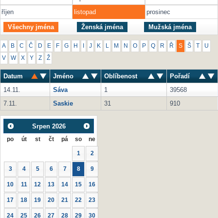
říjen
listopad
prosinec
Všechny jména
Ženská jména
Mužská jména
A
B
C
Č
D
E
F
G
H
I
J
K
L
M
N
O
P
Q
R
Ř
S
Š
T
U
V
W
X
Y
Z
Ž
Datum
Jméno
Oblíbenost
Pořadí
14.11.
Sáva
1
39568
7.11.
Saskie
31
910
Srpen
2026
po
út
st
čt
pá
so
ne
1
2
3
4
5
6
7
8
9
10
11
12
13
14
15
16
17
18
19
20
21
22
23
24
25
26
27
28
29
30