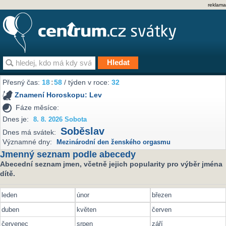
reklama
Přesný čas:
18
:
58
/ týden v roce:
32
Znamení Horoskopu:
Lev
Fáze měsíce:
Dnes je:
8. 8. 2026 Sobota
Soběslav
Dnes má svátek:
Významné dny:
Mezinárodní den ženského orgasmu
Jmenný seznam podle abecedy
Abecední seznam jmen, včetně jejich popularity pro výběr jména
dítě.
leden
únor
březen
duben
květen
červen
červenec
srpen
září