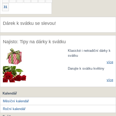
31
Dárek k svátku se slevou!
Najisto: Tipy na dárky k svátku
Klasické i netradiční dárky k
svátku
více
Darujte k svátku květiny
více
Kalendář
Měsíční kalendář
Roční kalendář