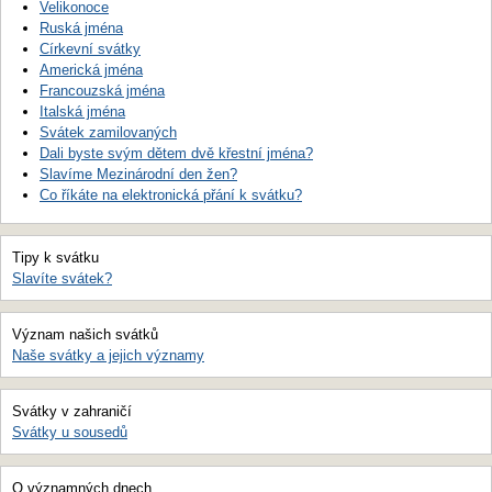
Velikonoce
Ruská jména
Církevní svátky
Americká jména
Francouzská jména
Italská jména
Svátek zamilovaných
Dali byste svým dětem dvě křestní jména?
Slavíme Mezinárodní den žen?
Co říkáte na elektronická přání k svátku?
Tipy k svátku
Slavíte svátek?
Význam našich svátků
Naše svátky a jejich významy
Svátky v zahraničí
Svátky u sousedů
O významných dnech