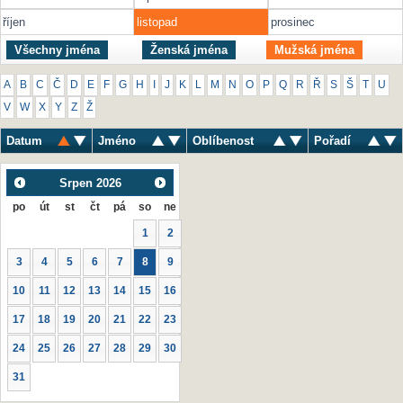
říjen
listopad
prosinec
Všechny jména
Ženská jména
Mužská jména
A
B
C
Č
D
E
F
G
H
I
J
K
L
M
N
O
P
Q
R
Ř
S
Š
T
U
V
W
X
Y
Z
Ž
Datum
Jméno
Oblíbenost
Pořadí
Srpen
2026
po
út
st
čt
pá
so
ne
1
2
3
4
5
6
7
8
9
10
11
12
13
14
15
16
17
18
19
20
21
22
23
24
25
26
27
28
29
30
31