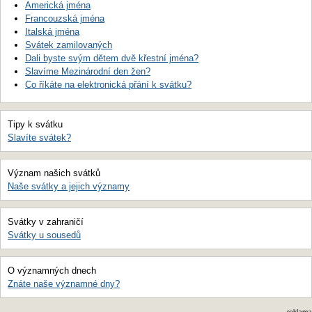
Americká jména
Francouzská jména
Italská jména
Svátek zamilovaných
Dali byste svým dětem dvě křestní jména?
Slavíme Mezinárodní den žen?
Co říkáte na elektronická přání k svátku?
Tipy k svátku
Slavíte svátek?
Význam našich svátků
Naše svátky a jejich významy
Svátky v zahraničí
Svátky u sousedů
O významných dnech
Znáte naše významné dny?
reklama