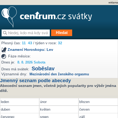
reklama
Přesný čas:
11
43
/ týden v roce:
32
Znamení Horoskopu:
Lev
Fáze měsíce:
Dnes je:
8. 8. 2026 Sobota
Soběslav
Dnes má svátek:
Významné dny:
Mezinárodní den ženského orgasmu
Jmenný seznam podle abecedy
Abecední seznam jmen, včetně jejich popularity pro výběr jména
dítě.
leden
únor
březen
duben
květen
červen
červenec
srpen
září