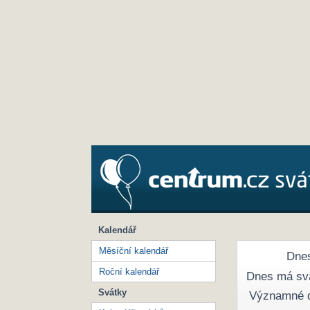
Kalendář
Měsíční kalendář
Dnes
Roční kalendář
Dnes má sv
Svátky
Významné 