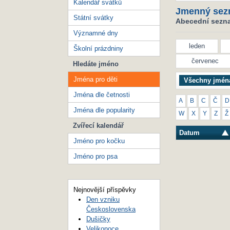
Kalendář svátků
Jmenný sez
Státní svátky
Abecední seznam
Významné dny
leden
Školní prázdniny
červenec
Hledáte jméno
Jména pro děti
Všechny jmén
Jména dle četnosti
A
B
C
Č
D
Jména dle popularity
W
X
Y
Z
Ž
Zvířecí kalendář
Datum
Jméno pro kočku
Jméno pro psa
Nejnovější příspěvky
Den vzniku
Československa
Dušičky
Velikonoce