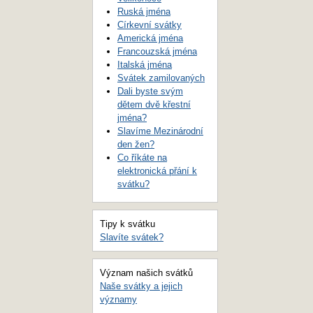
Ruská jména
Církevní svátky
Americká jména
Francouzská jména
Italská jména
Svátek zamilovaných
Dali byste svým
dětem dvě křestní
jména?
Slavíme Mezinárodní
den žen?
Co říkáte na
elektronická přání k
svátku?
Tipy k svátku
Slavíte svátek?
Význam našich svátků
Naše svátky a jejich
významy