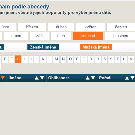
nam podle abecedy
 jmen, včetně jejich popularity pro výběr jména dítě.
únor
březen
duben
květen
červen
srpen
září
říjen
listopad
prosinec
a
Ženská jména
Mužská jména
E
F
G
H
I
J
K
L
M
N
O
P
Q
R
Ř
S
Š
T
U
V
Jméno
Oblíbenost
Pořadí