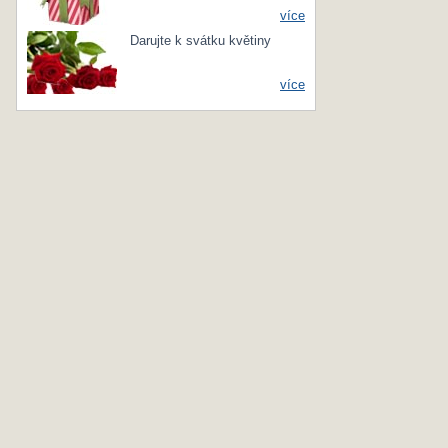
více
Darujte k svátku květiny
více