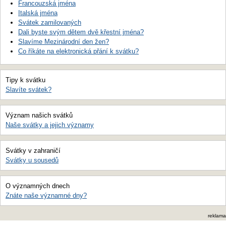
Francouzská jména
Italská jména
Svátek zamilovaných
Dali byste svým dětem dvě křestní jména?
Slavíme Mezinárodní den žen?
Co říkáte na elektronická přání k svátku?
Tipy k svátku
Slavíte svátek?
Význam našich svátků
Naše svátky a jejich významy
Svátky v zahraničí
Svátky u sousedů
O významných dnech
Znáte naše významné dny?
reklama