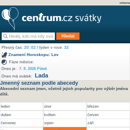
reklama
Přesný čas:
20
:
02
/ týden v roce:
32
Znamení Horoskopu:
Lev
Fáze měsíce:
Dnes je:
7. 8. 2026 Pátek
Lada
Dnes má svátek:
Jmenný seznam podle abecedy
Abecední seznam jmen, včetně jejich popularity pro výběr jména
dítě.
leden
únor
březen
duben
květen
červen
červenec
srpen
září