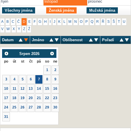
říjen
listopad
prosinec
Všechny jména
Ženská jména
Mužská jména
A
B
C
Č
D
E
F
G
H
I
J
K
L
M
N
O
P
Q
R
Ř
S
Š
T
U
V
W
X
Y
Z
Ž
Datum
Jméno
Oblíbenost
Pořadí
Srpen
2026
po
út
st
čt
pá
so
ne
1
2
3
4
5
6
7
8
9
10
11
12
13
14
15
16
17
18
19
20
21
22
23
24
25
26
27
28
29
30
31