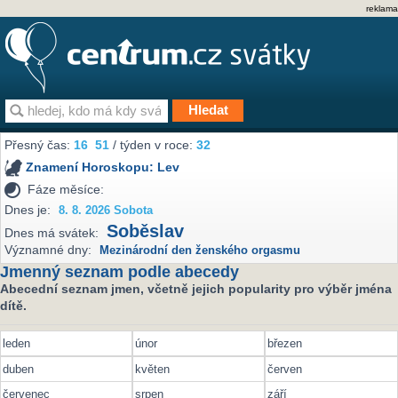
reklama
Přesný čas:
16
51
/ týden v roce:
32
Znamení Horoskopu:
Lev
Fáze měsíce:
Dnes je:
8. 8. 2026 Sobota
Soběslav
Dnes má svátek:
Významné dny:
Mezinárodní den ženského orgasmu
Jmenný seznam podle abecedy
Abecední seznam jmen, včetně jejich popularity pro výběr jména
dítě.
leden
únor
březen
duben
květen
červen
červenec
srpen
září