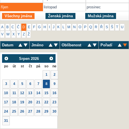
říjen
listopad
prosinec
Všechny jména
Ženská jména
Mužská jména
A
B
C
Č
D
E
F
G
H
I
J
K
L
M
N
O
P
Q
R
Ř
S
Š
T
U
V
W
X
Y
Z
Ž
Datum
Jméno
Oblíbenost
Pořadí
Srpen
2026
po
út
st
čt
pá
so
ne
1
2
3
4
5
6
7
8
9
10
11
12
13
14
15
16
17
18
19
20
21
22
23
24
25
26
27
28
29
30
31