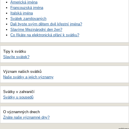
Americká jména
Francouzská jména
Italská jména
Svátek zamilovaných
Dali byste svým dětem dvě křestní jména?
Slavíme Mezinárodní den žen?
Co říkáte na elektronická přání k svátku?
Tipy k svátku
Slavíte svátek?
Význam našich svátků
Naše svátky a jejich významy
Svátky v zahraničí
Svátky u sousedů
O významných dnech
Znáte naše významné dny?
reklama