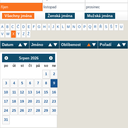
říjen
listopad
prosinec
Všechny jména
Ženská jména
Mužská jména
A
B
C
Č
D
E
F
G
H
I
J
K
L
M
N
O
P
Q
R
Ř
S
Š
T
U
V
W
X
Y
Z
Ž
Datum
Jméno
Oblíbenost
Pořadí
Srpen
2026
po
út
st
čt
pá
so
ne
1
2
3
4
5
6
7
8
9
10
11
12
13
14
15
16
17
18
19
20
21
22
23
24
25
26
27
28
29
30
31