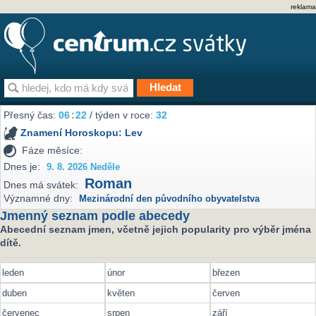
reklama
Přesný čas:
06
:
22
/ týden v roce:
32
Znamení Horoskopu:
Lev
Fáze měsíce:
Dnes je:
9. 8. 2026 Neděle
Roman
Dnes má svátek:
Významné dny:
Mezinárodní den původního obyvatelstva
Jmenný seznam podle abecedy
Abecední seznam jmen, včetně jejich popularity pro výběr jména
dítě.
leden
únor
březen
duben
květen
červen
červenec
srpen
září