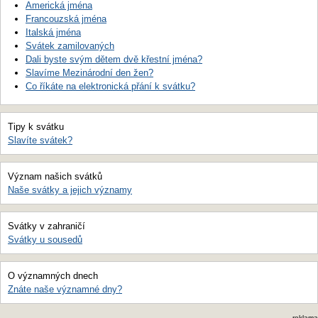
Americká jména
Francouzská jména
Italská jména
Svátek zamilovaných
Dali byste svým dětem dvě křestní jména?
Slavíme Mezinárodní den žen?
Co říkáte na elektronická přání k svátku?
Tipy k svátku
Slavíte svátek?
Význam našich svátků
Naše svátky a jejich významy
Svátky v zahraničí
Svátky u sousedů
O významných dnech
Znáte naše významné dny?
reklama