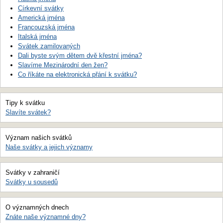
Církevní svátky
Americká jména
Francouzská jména
Italská jména
Svátek zamilovaných
Dali byste svým dětem dvě křestní jména?
Slavíme Mezinárodní den žen?
Co říkáte na elektronická přání k svátku?
Tipy k svátku
Slavíte svátek?
Význam našich svátků
Naše svátky a jejich významy
Svátky v zahraničí
Svátky u sousedů
O významných dnech
Znáte naše významné dny?