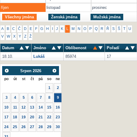
říjen
listopad
prosinec
Všechny jména
Ženská jména
Mužská jména
A
B
C
Č
D
E
F
G
H
I
J
K
L
M
N
O
P
Q
R
Ř
S
Š
T
U
V
W
X
Y
Z
Ž
Datum
Jméno
Oblíbenost
Pořadí
18.10.
Lukáš
85974
17
Srpen
2026
po
út
st
čt
pá
so
ne
1
2
3
4
5
6
7
8
9
10
11
12
13
14
15
16
17
18
19
20
21
22
23
24
25
26
27
28
29
30
31