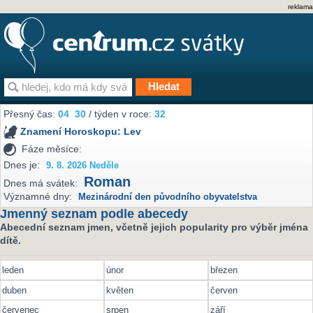
reklama
Přesný čas:
04
30
/ týden v roce:
32
Znamení Horoskopu:
Lev
Fáze měsíce:
Dnes je:
9. 8. 2026 Neděle
Roman
Dnes má svátek:
Významné dny:
Mezinárodní den původního obyvatelstva
Jmenný seznam podle abecedy
Abecední seznam jmen, včetně jejich popularity pro výběr jména
dítě.
leden
únor
březen
duben
květen
červen
červenec
srpen
září